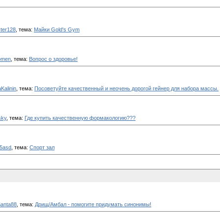
ter128
, тема:
Майки Gold's Gym
omen
, тема:
Вопрос о здоровье!
Kalinin
, тема:
Посоветуйте качественный и неочень дорогой гейнер для набора массы.
sky
, тема:
Где купить качественную формакологию???
5asd
, тема:
Спорт зал
anta88
, тема:
Дрищ/Амбал - помогите придумать синонимы!