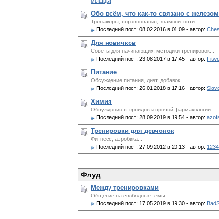
мышцы!
Обо всём, что как-то связано с железом
Тренажеры, соревнования, знаменитости...
Последний пост:
08.02.2016 в 01:09
- автор:
Ches
Для новичков
Советы для начинающих, методики тренировок...
Последний пост:
23.08.2017 в 17:45
- автор:
Fitw
Питание
Обсуждение питания, диет, добавок...
Последний пост:
26.01.2018 в 17:16
- автор:
Slava
Химия
Обсуждение стероидов и прочей фармакологии...
Последний пост:
28.09.2019 в 19:54
- автор:
azof
Тренировки для девчонок
Фитнесс, аэробика...
Последний пост:
27.09.2012 в 20:13
- автор:
1234
Флуд
Между тренировками
Общение на свободные темы
Последний пост:
17.05.2019 в 19:30
- автор:
BadS