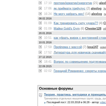
17:10
протеин/креатин/энергетик
(21)
alex
17:06
як приймати трибулус
(2)
alexlog
Х
16:24
Не могу набрать вес!
(14)
alexlog
п
08.02.2016
01:09
Как тренировать силу удара??
(4)
C
01:09
Майки Gold's Gym
(6)
Chester128
об
20.01.2016
10:51
как убрать жирок с внутренней сто
10.01.2016
17:59
Проблема с массой
(7)
lexa147
нови
17:52
Литература для новичков скачивай
27.12.2015
18:41
Вопрос по совмещению подтягивани
22.09.2015
02:02
Геннадий Романенко: секреты хор
Основные форумы
Теория, практика, методики и принцип
Тренировка отдельных мышечных групп: грудь, руки
Последний пост:
22.03.2018 в 06:28
- автор:
vdac