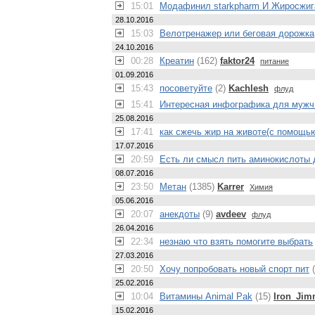
15:01
Модафинил starkpharm И Жиросжигат
28.10.2016
15:03
Велотренажер или беговая дорожка
24.10.2016
00:28
Креатин
(162)
faktor24
питание
01.09.2016
15:43
посоветуйте
(2)
Kachlesh
флуд
15:41
Интересная инфографика для мужч
25.08.2016
17:41
как сжечь жир на животе(с помощь
17.07.2016
20:59
Есть ли смысл пить аминокислоты 
08.07.2016
23:50
Метан
(1385)
Karrer
Химия
05.06.2016
20:07
анекдоты
(9)
avdeev
флуд
26.04.2016
22:34
незнаю что взять помогите выбрать
27.03.2016
20:50
Хочу попробовать новый спорт пит
(
25.02.2016
10:04
Витамины Animal Pak
(15)
Iron_Ji
15.02.2016