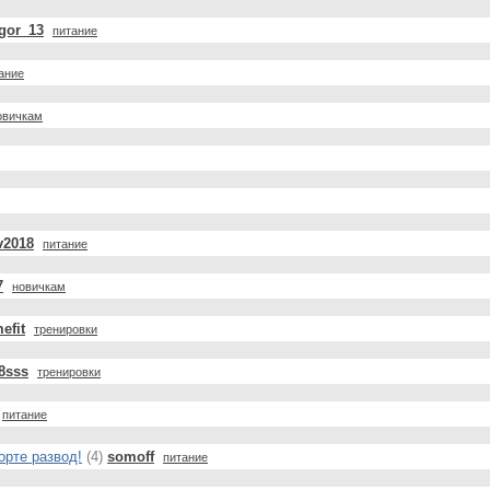
Igor_13
питание
ание
овичкам
v2018
питание
7
новичкам
efit
тренировки
8sss
тренировки
питание
орте развод!
(4)
somoff
питание