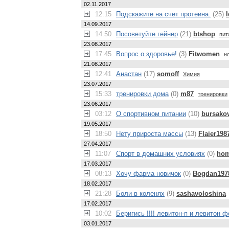
02.11.2017
12:15
Подскажите на счет протеина.
(25)
14.09.2017
14:50
Посоветуйте гейнер
(21)
btshop
пит
23.08.2017
17:45
Вопрос о здоровье!
(3)
Fitwomen
н
21.08.2017
12:41
Анастан
(17)
somoff
Химия
23.07.2017
15:33
тренировки дома
(0)
m87
тренировки
23.06.2017
03:12
О спортивном питании
(10)
bursako
19.05.2017
18:50
Нету прироста массы
(13)
Flaier198
27.04.2017
11:07
Спорт в домашних условиях
(0)
hom
17.03.2017
08:13
Хочу фарма новичок
(0)
Bogdan197
18.02.2017
21:28
Боли в коленях
(9)
sashavoloshina
17.02.2017
10:02
Беригись !!!! левитон-п и левитон ф
03.01.2017