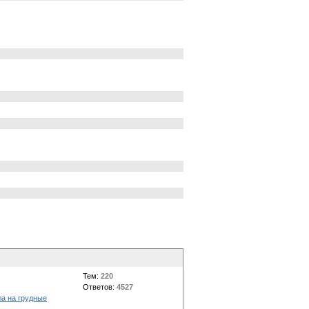
Тем:
220
Ответов:
4527
ла на грудные