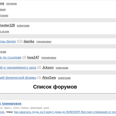
log
питание
имия
итание
hester128
новичкам
о всем
роны бедер
(12)
danika
тренировки
чкам
те по ссылкам
(2)
lexa147
тренировки
й и тренажёрного зала
(2)
Jckson
новичкам
ошей физической формы
(1)
AlexSew
новичкам
Список форумов
ы тренировок
, пресс, ноги, спина, трапеции, шея...
zuk
, тема:
Как накачать грудь за 5 минут дома до ЖЖЕНИЯ! Жесткие отжимания от по