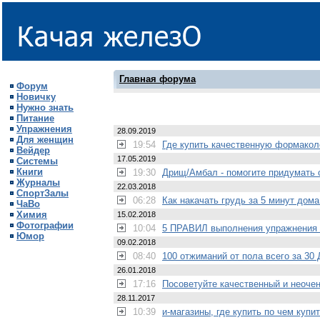
Главная форума
Форум
Новичку
Нужно знать
Питание
Упражнения
28.09.2019
Для женщин
19:54
Где купить качественную формако
Вейдер
17.05.2019
Системы
Книги
19:30
Дрищ/Амбал - помогите придумать 
Журналы
22.03.2018
СпортЗалы
06:28
Как накачать грудь за 5 минут до
ЧаВо
Химия
15.02.2018
Фотографии
10:04
5 ПРАВИЛ выполнения упражнения
Юмор
09.02.2018
08:40
100 отжиманий от пола всего за 
26.01.2018
17:16
Посоветуйте качественный и неочен
28.11.2017
10:39
и-магазины, где купить по чем куп