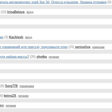
ель-витакомплекс stark lipo 3d, Одесса курьером, Украина отправки
(0)
(10)
IrinaBelaya
флуд
ин
(3)
Kachlesh
флуд
ю упражнений для пресса), подскажыте плиз
(15)
seriooliva
новичкам
для набора массы?
(26)
shotka
питание
(8)
Serg778
тренировки
9)
twinsZX
питание
mmy
питание