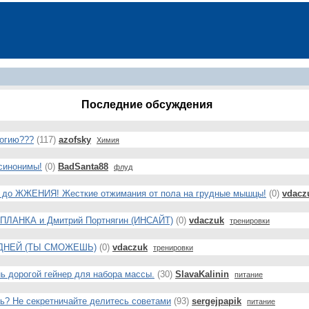
Последние обсуждения
логию???
(117)
azofsky
Химия
синонимы!
(0)
BadSanta88
флуд
ма до ЖЖЕНИЯ! Жесткие отжимания от пола на грудные мышцы!
(0)
vdacz
 ПЛАНКА и Дмитрий Портнягин (ИНСАЙТ)
(0)
vdaczuk
тренировки
30 ДНЕЙ (ТЫ СМОЖЕШЬ)
(0)
vdaczuk
тренировки
ь дорогой гейнер для набора массы.
(30)
SlavaKalinin
питание
ить? Не секретничайте делитесь советами
(93)
sergejpapik
питание