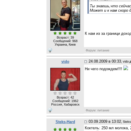
Ты знаешь,что сейчас
Может и к нам скоро д
К нам из за граници доход
Возраст: 39
Сообщений:
968
Украина, Киев
Форум: питание
24.08.2009 в 00:33
vido
, vido
Ни чего подождем!!!!
Возраст: 42
Сообщений:
1962
Россия, Хабаровск
Форум: питание
03.09.2009 в 13:02
Steks-Hard
, Stek
Коктель: 250 мл молока, 