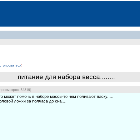
стрироваться
)
питание для набора весса........
просмотров: 34819)
о может помочь в наборе массы-то чем поливают паску.....
оловой ложки за полчаса до сна....