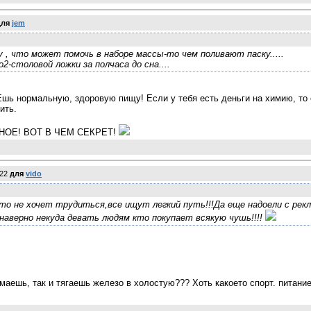
ля
jem
, что может помочь в наборе массы-то чем поливают паску.....
2-столовой ложки за полчаса до сна....
Ешь нормальную, здоровую пищу! Если у тебя есть деньги на химию, то 
ить.
НОЕ! ВОТ В ЧЕМ СЕКРЕТ!
e22
для
vido
кто не хочет трудиться,все ищут легкий путь!!!Да еще надоели с рек
наверно некуда девать людям кто покупает всякую чушь!!!!
имаешь, так и тягаешь железо в холостую??? Хоть какоето спорт. питан