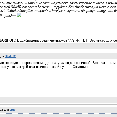
сли ты думаешь что в холостую,глубоко заблуждаешься,когда я начин
вес мой 94кг!Я согласен дольше и труднее без Анаболиков,но можно ес
ый бодибилдинг,без стероидов?!!!Нужно кушать здоровую пищу,что дае
 путь!!!!!
ОБОДНОГО Бодибилдера среди чемпионов???? Их НЕТ! Это чисто для се
для
Blade22
али проводить соревнования для натуралов,за границей?!!Вот там то и 
 пишу,что каждый сам выберает свой путь!!!!!Согласись!!!!
e22
для
vido