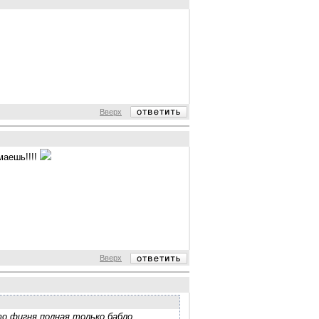
Вверх
маешь!!!!
Вверх
то фигня полная,только бабло