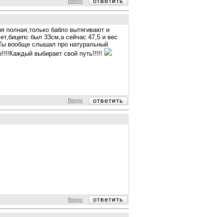
Вверх
ня полная,только бабло вытягивают и
ет,бицепс был 33см,а сейчас 47,5 и вес
!!Ты вообще слышал про натуральный
!!!Каждый выбирает свой путь!!!!!
Вверх
Вверх