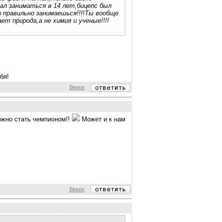
ал заниматься в 14 лет,бицепс был
ли правильно занимаешься!!!!Ты вообще
т природа,а не химия и ученые!!!!
бя!
Вверх
можно стать чемпионом!!
Может и к нам
Вверх