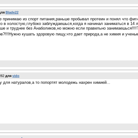
для
Blade22
не принимаю из спорт питания,раньше пробывал протеин и понял что фиг
о в холостую,глубоко заблуждаешься,когда я начинал заниматься в 14 л
ьше и труднее без Анаболиков,но можно если правильно занимаешься!!
в?!!!Нужно кушать здоровую пищу,что дает природа,а не химия и ученые!
282
для
vido
у для натуралов,а то попортят молодежь нахрен химией...