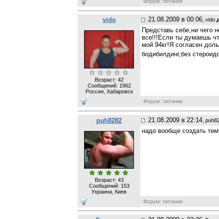
Форум: питание
21.08.2009 в 00:06
vido
, vido
Представь себе,ни чего 
все!!!Если ты думаешь чт
мой 94кг!Я согласен дол
бодибилдинг,без стероидо
Возраст: 42
Сообщений:
1962
Россия, Хабаровск
Форум: питание
21.08.2009 в 22:14
puh8282
, puh8
надо вообще создать тем
Возраст: 43
Сообщений:
153
Украина, Киев
Форум: питание