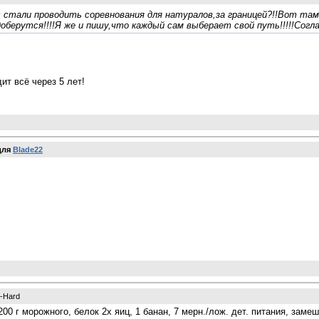
 стали проводить соревнования для натуралов,за границей?!!Вот та
оберутся!!!!Я же и пишу,что каждый сам выберает свой путь!!!!!Соглас
ит всё через 5 лет!
для
Blade22
s-Hard
200 г морожного, белок 2х яиц, 1 банан, 7 мерн./лож. дет. питания, заме