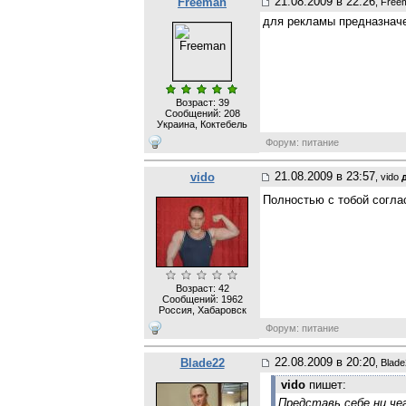
21.08.2009 в 22:26
Freeman
, Free
для рекламы предназначе
Возраст: 39
Сообщений:
208
Украина, Коктебель
Форум: питание
21.08.2009 в 23:57
vido
, vido
Полностью с тобой соглас
Возраст: 42
Сообщений:
1962
Россия, Хабаровск
Форум: питание
22.08.2009 в 20:20
Blade22
, Blad
vido
пишет:
Представь себе,ни че