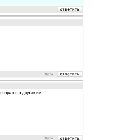
Вверх
репаратов,а другие им
Вверх