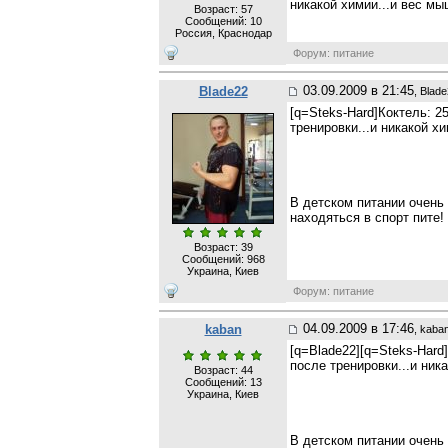
никакой химии...и вес мыш
Возраст: 57
Сообщений:
10
Россия, Краснодар
Форум: питание
03.09.2009 в 21:45
Blade22
, Blad
[q=Steks-Hard]Коктель: 2
тренировки...и никакой хи
В детском питании очень 
находяться в спорт пите!
Возраст: 39
Сообщений:
968
Украина, Киев
Форум: питание
04.09.2009 в 17:46
kaban
, kaba
[q=Blade22][q=Steks-Hard
после тренировки...и ника
Возраст: 44
Сообщений:
13
Украина, Киев
В детском питании очень 