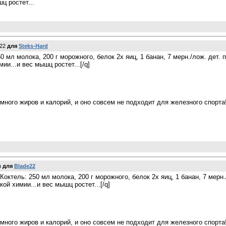
ц ростет...
e22
для
Steks-Hard
50 мл молока, 200 г морожного, белок 2х яиц, 1 банан, 7 мерн./лож. дет.
мии...и вес мышц ростет...[/q]
много жиров и калорий, и оно совсем не подходит для железного спорта
n
для
Blade22
]Коктель: 250 мл молока, 200 г морожного, белок 2х яиц, 1 банан, 7 мерн
кой химии...и вес мышц ростет...[/q]
много жиров и калорий, и оно совсем не подходит для железного спорта