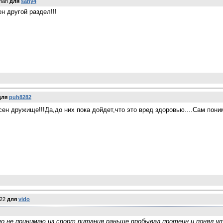
man
для
sany4
н другой раздел!!!
для
puh8282
ен дружище!!!Да,до них пока дойдет,что это вред здоровью....Сам пони
e22
для
vido
го не принимаю из спорт питания,раньше пробывал протеин и понял ч