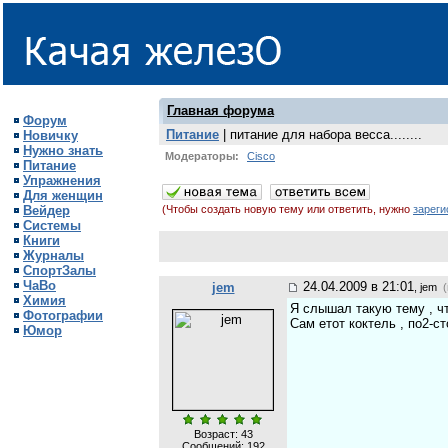
Главная форума
Форум
Питание
| питание для набора весса........
Новичку
Нужно знать
Модераторы:
Cisco
Питание
Упражнения
Для женщин
Вейдер
(Чтобы создать новую тему или ответить, нужно
зареги
Системы
Книги
Журналы
СпортЗалы
ЧаВо
24.04.2009 в 21:01
jem
, jem
(
Химия
Я слышал такую тему , чт
Фотографии
Сам етот коктель , по2-ст
Юмор
Возраст: 43
Сообщений:
192