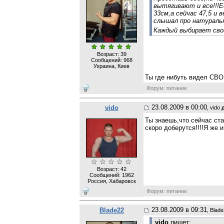
вытягивают и все!!!Е
33см,а сейчас 47,5 и 
слышал про натуральн
Каждый выбирает свой
Возраст: 39
Сообщений:
968
Украина, Киев
Ты где нибуть видел СВ
Форум: питание
23.08.2009 в 00:00
vido
, vido
Ты знаешь,что сейчас ст
скоро доберутся!!!!Я же и
Возраст: 42
Сообщений:
1962
Россия, Хабаровск
Форум: питание
23.08.2009 в 09:31
Blade22
, Blad
vido
пишет: