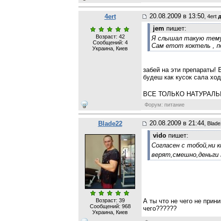
20.08.2009 в 13:50
4ert
, 4ert
д
jem
пишет:
Возраст: 42
Я слышал такую тему 
Сообщений:
4
Сам етот коктель , по
Украина, Киев
забей на эти препараты! 
будеш как кусок сала ход
ВСЕ ТОЛЬКО НАТУРАЛЬ
Форум: питание
20.08.2009 в 21:44
Blade22
, Blad
vido
пишет:
Согласен с тобой,ни 
верят,смешно,деньги 
Возраст: 39
А ты что не чего не прин
Сообщений:
968
чего??????
Украина, Киев