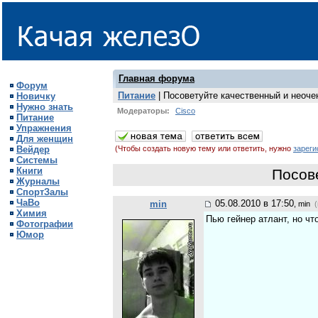
Главная форума
Форум
Питание
| Посоветуйте качественный и неоче
Новичку
Нужно знать
Модераторы:
Cisco
Питание
Упражнения
Для женщин
Вейдер
(Чтобы создать новую тему или ответить, нужно
зареги
Системы
Книги
Посов
Журналы
СпортЗалы
ЧаВо
05.08.2010 в 17:50
min
, min
(
Химия
Пью гейнер атлант, но чт
Фотографии
Юмор