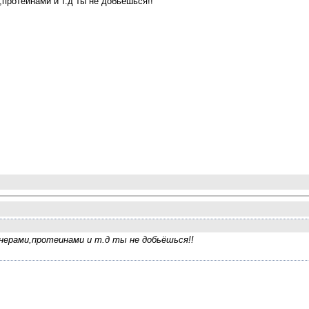
протеинами и т.д ты не добьёшься!!
ерами,протеинами и т.д ты не добьёшься!!