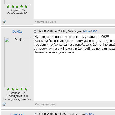
Возраст: 45
Сообщений:
96
,
Форум: питание
07.08.2010 в 20:10
DeN1s
, DeN1s
для
bilder1980
Ну всё,всё я понял что не в тему написал ОК!!!
Как бред?много людей в таком да и ещё малдше в
Говорят что Арнольд на стеройдах с 13 лет!не зна
А посомтри на Ли Приста в 15 лет!!так нельзя нак
Только с помощью химии.
Возраст: 32
Сообщений:
350
Белоруссия, Витебск
Форум: питание
08.08.2010 в 11:35
EverlasT
, EverlasT
для
DeN1s