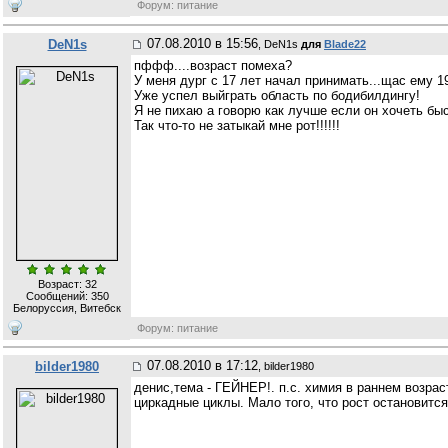
Форум: питание
07.08.2010 в 15:56
DeN1s
, DeN1s
для
Blade22
пффф....возраст помеха?
У меня дург с 17 лет начал принимать...щас ему 19
Уже успел выйграть область по бодибилдингу!
Я не пихаю а говорю как лучше если он хочеть быс
Так что-то не затыкай мне рот!!!!!!
Возраст: 32
Сообщений:
350
Белоруссия, Витебск
Форум: питание
07.08.2010 в 17:12
bilder1980
, bilder1980
денис,тема - ГЕЙНЕР!. п.с. химия в раннем возрас
циркадные циклы. Мало того, что рост остановитс