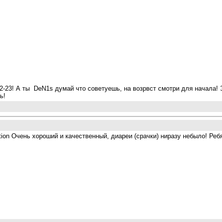
2-23! А ты DeN1s думай что советуешь, на возрвст смотри для начала! 
ь!
ition Очень хороший и качественный, диареи (срачки) ниразу небыло! Реб