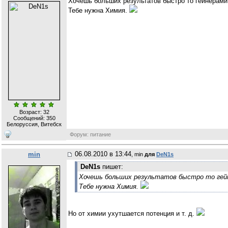
Хочешь больших результатов быстро то гейнерами,
Тебе нужна Химия.
Возраст: 32
Сообщений:
350
Белоруссия, Витебск
Форум: питание
06.08.2010 в 13:44
min
, min
для
DeN1s
DeN1s
пишет:
Хочешь больших результатов быстро то гейн
Тебе нужна Химия.
Но от химии ухутшается потенция и т. д.