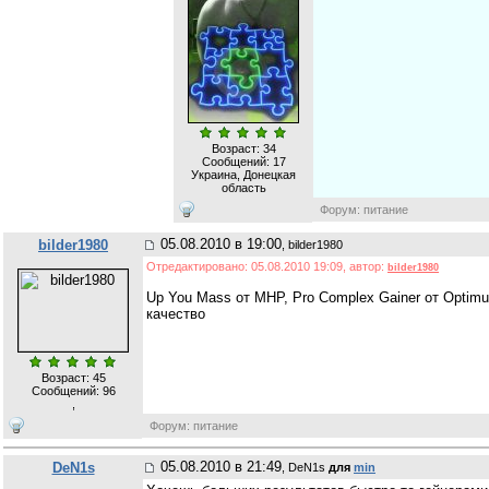
Возраст: 34
Сообщений:
17
Украина, Донецкая
область
Форум: питание
05.08.2010 в 19:00
bilder1980
, bilder1980
Отредактировано: 05.08.2010 19:09, автор:
bilder1980
Up You Mass от MHP, Pro Complex Gainer от Optimum
качество
Возраст: 45
Сообщений:
96
,
Форум: питание
05.08.2010 в 21:49
DeN1s
, DeN1s
для
min