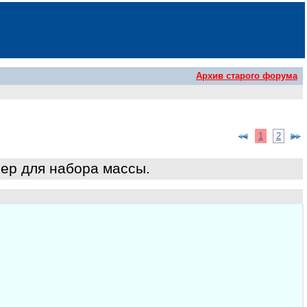
Архив старого форума
1
2
ер для набора массы.