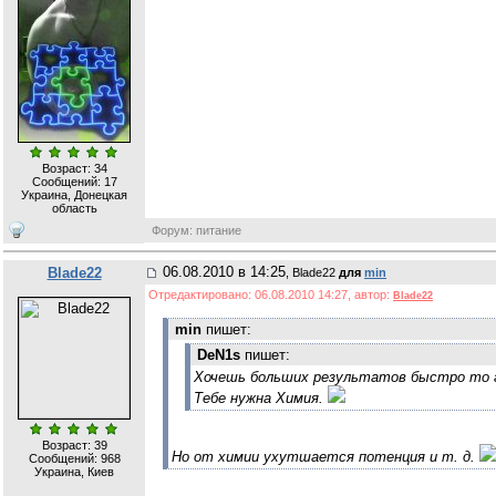
Возраст: 34
Сообщений:
17
Украина, Донецкая
область
Форум: питание
06.08.2010 в 14:25
Blade22
, Blade22
для
min
Отредактировано: 06.08.2010 14:27, автор:
Blade22
min
пишет:
DeN1s
пишет:
Хочешь больших результатов быстро то г
Тебе нужна Химия.
Возраст: 39
Но от химии ухутшается потенция и т. д.
Сообщений:
968
Украина, Киев