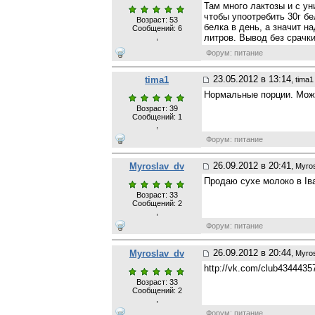
Там много лактозы и с уни
чтобы упоотребить 30г бел
Возраст: 53
белка в день, а значит н
Сообщений:
6
,
литров. Вывод без срачки
Форум: питание
23.05.2012 в 13:14
tima1
, tima1
Нормальные порции. Можн
Возраст: 39
Сообщений:
1
,
Форум: питание
26.09.2012 в 20:41
Myroslav_dv
, Myro
Продаю сухе молоко в Іва
Возраст: 33
Сообщений:
2
,
Форум: питание
26.09.2012 в 20:44
Myroslav_dv
, Myro
http://vk.com/club4344435
Возраст: 33
Сообщений:
2
,
Форум: питание