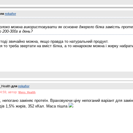
ля
rokafor
молоко можна використовувати як основне джерело білка замість прот
 200-300г в день?
тоді звичайно можна, якщо правда то натуральний продукт.
 то треба звертати на вміст білка, а то ненароком можна і жирку набрат
_Health
для
rokafor
4:59, автор:
Mens_Health
, непогано заміняє протеїн. Враховуючи ціну непоганий варіант для замін
дів 1,5% жирів, 352 кКал. Маса пішла