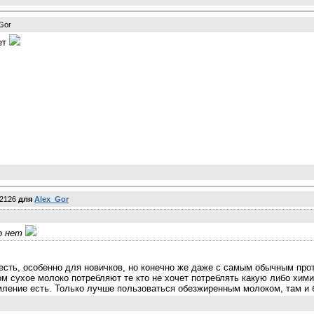
_Gor
ет
p2126
для
Alex_Gor
го нет
есть, особенно для новичков, но конечно же даже с самым обычным прот
м сухое молоко потребляют те кто не хочет потреблять какую либо хими
ремление есть. Только лучше пользоваться обезжиренным молоком, там и