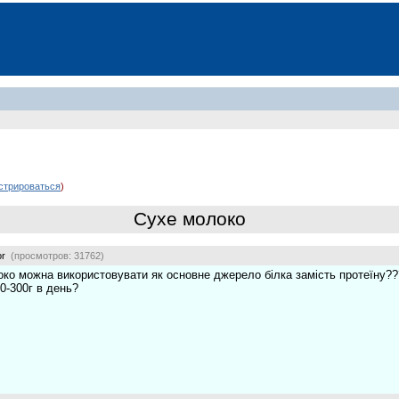
стрироваться
)
Сухе молоко
or
(просмотров: 31762)
око можна використовувати як основне джерело білка замість протеїну?
0-300г в день?