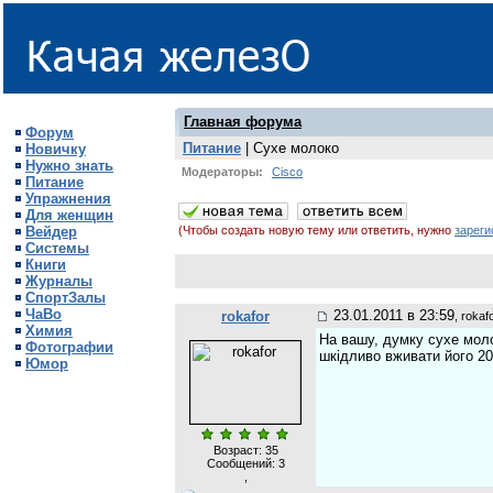
Главная форума
Форум
Питание
| Сухе молоко
Новичку
Нужно знать
Модераторы:
Cisco
Питание
Упражнения
Для женщин
Вейдер
(Чтобы создать новую тему или ответить, нужно
зареги
Системы
Книги
Журналы
СпортЗалы
ЧаВо
23.01.2011 в 23:59
rokafor
, rokaf
Химия
На вашу, думку сухе мол
Фотографии
шкідливо вживати його 20
Юмор
Возраст: 35
Сообщений:
3
,