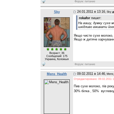
Форум: питание
24.01.2011 в 13:16
Sky
, Sky
д
rokafor
пишет:
На вашу, думку сухе 
шкідливо вживати його
Якщо чисте сухе молоко, 
Якщо ж дитяче харчування
Возраст: 36
Сообщений:
175
Украина, Коломыя
Форум: питание
09.02.2011 в 14:46
Mens_Health
, Mens
Отредактировано: 09.02.2011 1
Пив сухе молоко, пів року
30% білка , 50% вуглево