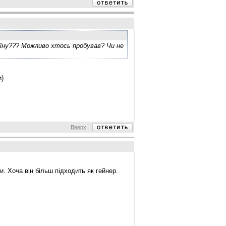
еїну??? Можливо хтось пробував? Чи не
и)
Вверх
и. Хоча він більш підходить як гейнер.