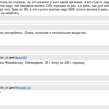
таза не слазишь, ну это конечно у кого какой организм. и его съесть над
ка надо, как минимум выпить 120г порошка за раз, а в день, как для меня
адо пить 5раз по 30г, а это сухого молока надо 600г сухого молока в ден
 не обойтись.
о употреблять. Очень полезное и питательное вещество.
slav_dv
для
Vanya123
но-Франківську. Обезжирене, 35 г білку на 100 г порошку
slav_dv
для
Myroslav_dv
7