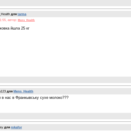
_Health
для
tarma
1:55, автор:
Mens_Health
аковка йшла 25 кг
a123
для
Mens_Health
и в нас в Франкывську сухе молоко???
sey
для
rokafor