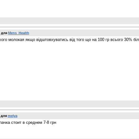
для
Mens_Health
хого молокая якщо відштовхуватись від того що на 100 гр всього 30% білк
для
melya
пачка стоит в среднем 7-8 грн