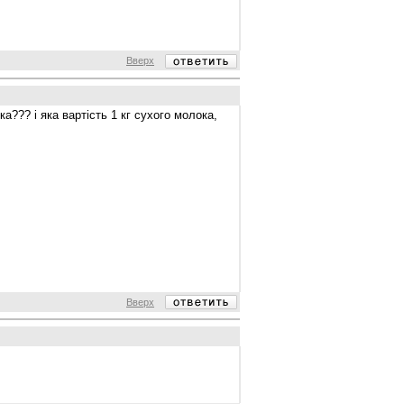
Вверх
а??? і яка вартість 1 кг сухого молока,
Вверх