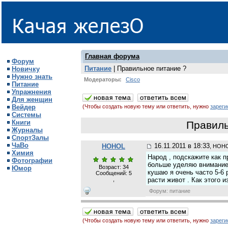
Главная форума
Форум
Питание
| Правильное питание ?
Новичку
Нужно знать
Модераторы:
Cisco
Питание
Упражнения
Для женщин
Вейдер
(Чтобы создать новую тему или ответить, нужно
зареги
Системы
Книги
Правиль
Журналы
СпортЗалы
ЧаВо
16.11.2011 в 18:33
HOHOL
, HOH
Химия
Народ , подскажите как 
Фотографии
больше уделяю внимание б
Возраст: 34
Юмор
кушаю я очень часто 5-6 
Сообщений:
5
,
расти живот . Как этого и
Форум: питание
(Чтобы создать новую тему или ответить, нужно
зареги