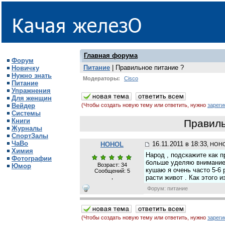
Главная форума
Форум
Питание
| Правильное питание ?
Новичку
Нужно знать
Модераторы:
Cisco
Питание
Упражнения
Для женщин
Вейдер
(Чтобы создать новую тему или ответить, нужно
зареги
Системы
Книги
Правиль
Журналы
СпортЗалы
ЧаВо
16.11.2011 в 18:33
HOHOL
, HOH
Химия
Народ , подскажите как 
Фотографии
больше уделяю внимание б
Возраст: 34
Юмор
кушаю я очень часто 5-6 
Сообщений:
5
,
расти живот . Как этого и
Форум: питание
(Чтобы создать новую тему или ответить, нужно
зареги