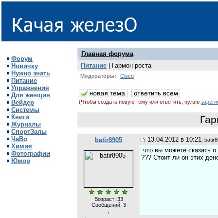
Главная форума
Форум
Питание
| Гармон роста
Новичку
Нужно знать
Модераторы:
Cisco
Питание
Упражнения
Для женщин
Вейдер
(Чтобы создать новую тему или ответить, нужно
зареги
Системы
Книги
Гар
Журналы
СпортЗалы
ЧаВо
13.04.2012 в 10:21
batir8905
, batir
Химия
что вы можете сказать о 
Фотографии
??? Стоит ли он этих денег
Юмор
Возраст: 33
Сообщений:
3
,