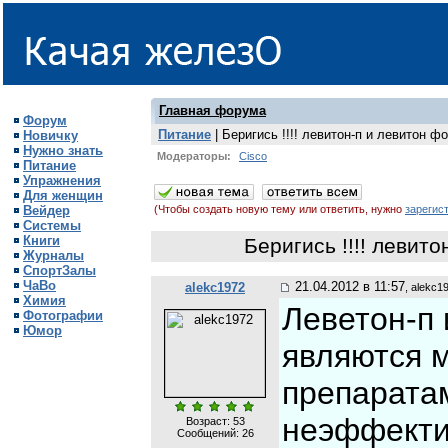
Главная форума
Форум
Питание
| Беригись !!!! левитон-п и левитон ф
Новичку
Нужно знать
Модераторы:
Cisco
Питание
Упражнения
Для женщин
Вейдер
(Чтобы создать новую тему или ответить, нужно
зарегис
Системы
Книги
Беригись !!!! левит
Журналы
СпортЗалы
ЧаВо
21.04.2012 в 11:57
alekc1972
, alekc1
Химия
Леветон-п
Фотографии
Юмор
являются 
препаратам
неэффекти
Возраст: 53
Сообщений:
26
,