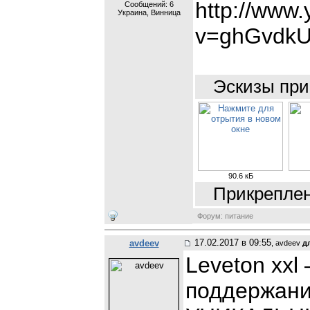
http://www
Сообщений:
6
Украина, Винница
v=ghGvdk
Эскизы при
90.6 кБ
Прикреплен
Форум: питание
17.02.2017 в 09:55
avdeev
, avdeev
д
Leveton xxl
поддержани