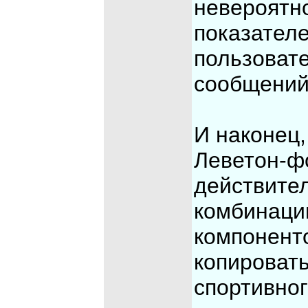
невероятн
показателе
пользовате
сообщений
И наконец,
Леветон-ф
действите
комбинаци
компоненто
копироват
спортивног