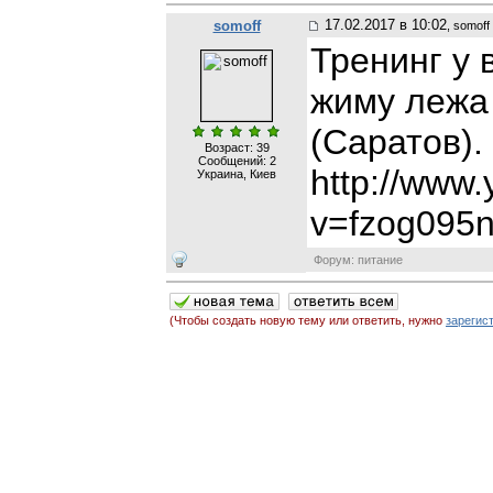
17.02.2017 в 10:02
somoff
, somoff
Тренинг у 
жиму лежа
(Саратов).
Возраст: 39
Сообщений:
2
http://www
Украина, Киев
v=fzog095
Форум: питание
(Чтобы создать новую тему или ответить, нужно
зарегис