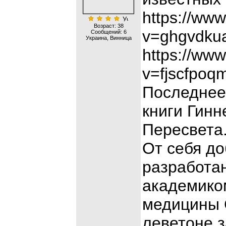
https://ww
Возраст: 38
v=ghgvdku
Сообщений:
6
Украина, Винница
https://ww
v=fjscfpoq
Последнее
книги Гинн
Пересвета
От себя до
разработа
академико
медицины 
леветоне 