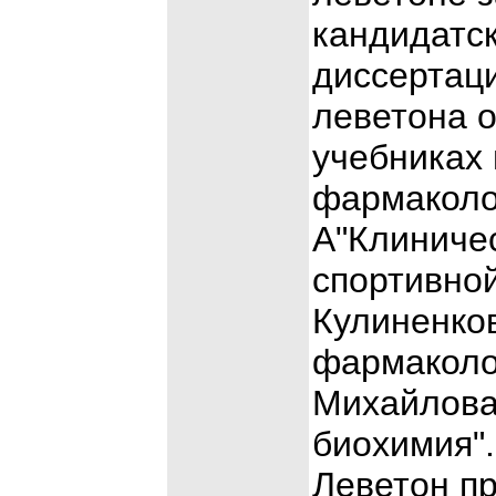
кандидатск
диссертац
леветона 
учебниках 
фармаколог
А"Клиниче
спортивно
Кулиненков
фармаколо
Михайлова
биохимия".
Леветон п