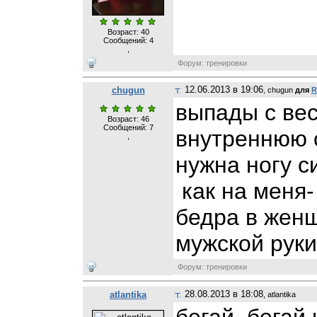
Возраст: 40
Сообщений:
4
,
Форум: тренировки
12.06.2013 в 19:06
chugun
, chugun
для
R
выпады с ве
Возраст: 46
Сообщений:
7
внутреннюю с
,
нужна ногу си
как на меня-
бедра в жен
мужской руки
Форум: тренировки
28.08.2013 в 18:08
atlantika
, atlantika
бегай, бегай