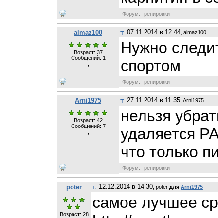
Форум: тренировки
07.11.2014 в 12:44
almaz100
, almaz100
Нужно следит
Возраст: 37
Сообщений:
1
спортом
,
Форум: тренировки
27.11.2014 в 11:35
Arni1975
, Arni1975
нельзя убрат
Возраст: 42
Сообщений:
7
удаляется Р
,
что только п
Форум: тренировки
12.12.2014 в 14:30
poter
, poter
для
Arni1975
самое лучшее ср
Возраст: 28