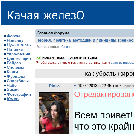
Главная форума
Форум
Теория, практика, методики и принципы трениро
Новичку
Нужно знать
Модераторы:
Cisco
Питание
Упражнения
Для женщин
Вейдер
(Чтобы создать новую тему или ответить, нужно
зарегистриров
Системы
Книги
как убрать жиро
Журналы
СпортЗалы
ЧаВо
10.02.2013 в 22:45
Rinka
, Rinka
(просмо
Химия
Отредактировано
Фотографии
Юмор
Всем привет
что это край