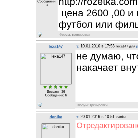
http://rozetka.co
Сообщений:
3
,
цена 2600 ,00 и 
футбол или фил
Форум: тренировки
10.01.2016 в 17:53
lexa147
, lexa147
для
p
не думаю, чт
накачает вн
Возраст: 36
Сообщений:
6
,
Форум: тренировки
20.01.2016 в 10:51
danika
, danika
Отредактировано