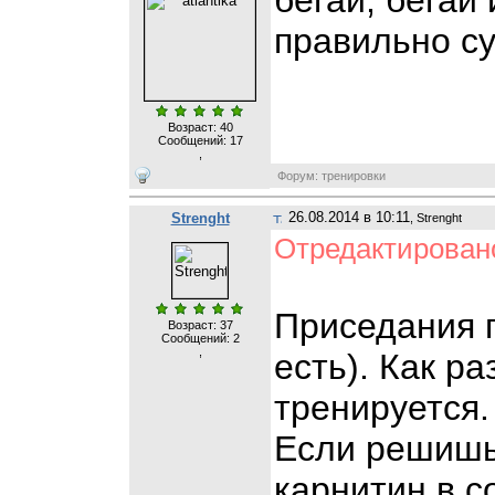
правильно с
Возраст: 40
Сообщений:
17
,
Форум: тренировки
26.08.2014 в 10:11
Strenght
, Strenght
Отредактировано
Приседания п
Возраст: 37
Сообщений:
2
,
есть). Как р
тренируется.
Если решишь
карнитин в с