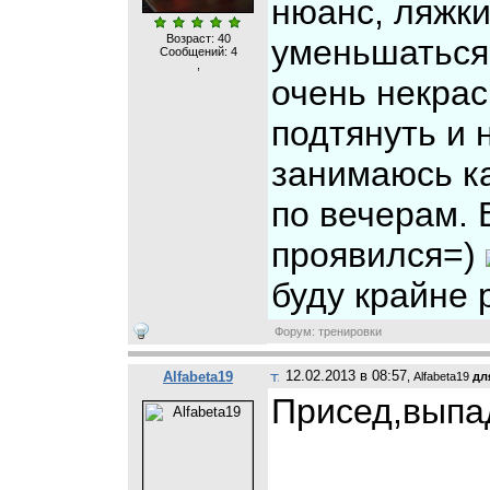
нюанс, ляжки
Возраст: 40
уменьшаться 
Сообщений:
4
,
очень некрас
подтянуть и 
занимаюсь ка
по вечерам. 
проявился=)
буду крайне р
Форум: тренировки
12.02.2013 в 08:57
Alfabeta19
, Alfabeta19
дл
Присед,выпа