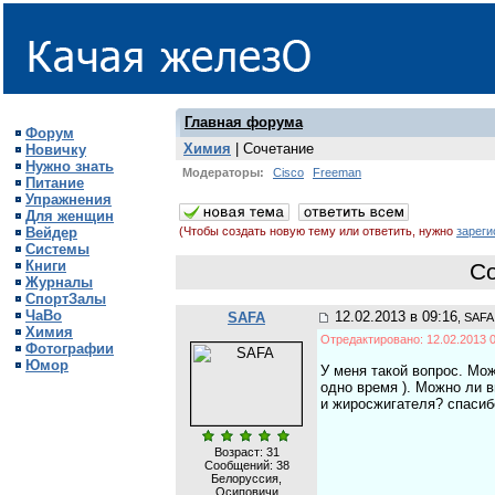
Главная форума
Форум
Химия
| Сочетание
Новичку
Нужно знать
Модераторы:
Cisco
Freeman
Питание
Упражнения
Для женщин
Вейдер
(Чтобы создать новую тему или ответить, нужно
зареги
Системы
Книги
С
Журналы
СпортЗалы
ЧаВо
12.02.2013 в 09:16
SAFA
, SAFA
Химия
Отредактировано: 12.02.2013 0
Фотографии
Юмор
У меня такой вопрос. Мож
одно время ). Можно ли в
и жиросжигателя? спасиб
Возраст: 31
Сообщений:
38
Белоруссия,
Осиповичи