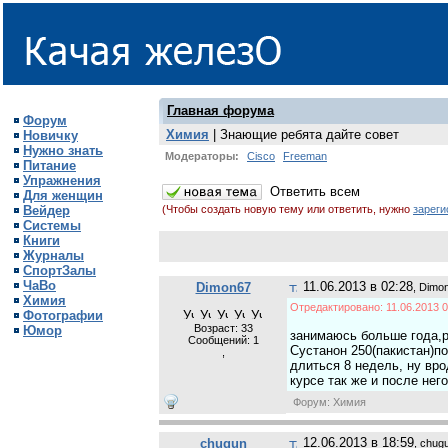
Главная форума
Форум
Химия
| Знающие ребята дайте совет
Новичку
Нужно знать
Модераторы:
Cisco
Freeman
Питание
Упражнения
Для женщин
Вейдер
(Чтобы создать новую тему или ответить, нужно
зареги
Системы
Книги
Журналы
СпортЗалы
ЧаВо
11.06.2013 в 02:28
Dimon67
, Dimo
Химия
Отредактировано: 11.06.2013 0
Фотографии
Возраст: 33
Юмор
занимаюсь больше года,р
Сообщений:
1
Сустанон 250(пакистан)по
,
длиться 8 недель, ну вр
курсе так же и после нег
Форум: Химия
12.06.2013 в 18:59
chugun
, chug