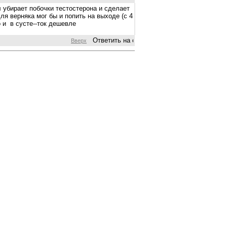
л убирает побочки тестостерона и сделает
для верняка мог бы и попить на выходе (с 4
о и в сусте--ток дешевле
Вверх