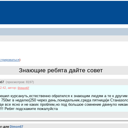
стрироваться
)
Знающие ребята дайте совет
n67
(просмотров: 8197)
2:42, автор:
Dimon67
ешил курсануть,естественно обратился к знающим людям а те к други
 750мг в неделю(250 через день,понедельник,среда пятница)и Станазолол
оде все ясно и не каких проблем,но под большое сомнение двинуло ника
о!!! Ребят подскажите пожалуйста
un
для
Dimon67