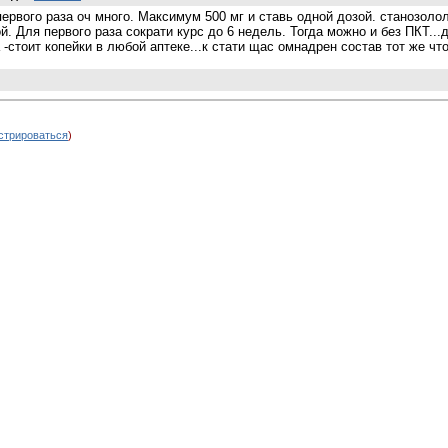
ервого раза оч много. Максимум 500 мг и ставь одной дозой. станозоло
й. Для первого раза сократи курс до 6 недель. Тогда можно и без ПКТ...
-стоит копейки в любой аптеке...к стати щас омнадрен состав тот же чт
стрироваться
)