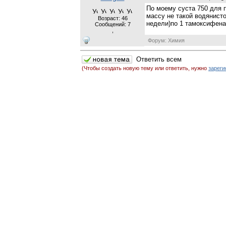
По моему суста 750 для п
массу не такой водянисто
Возраст: 46
недели)по 1 тамоксифена 
Сообщений:
7
,
Форум: Химия
(Чтобы создать новую тему или ответить, нужно
зареги