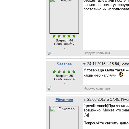
отекает из-за или после 
возможно, помогут сосуд
постоянно их использоват
Возраст: 44
Сообщений:
7
,
Форум: новичкам
24.11.2015 в 18:54
Saashaa
, Saas
У товарища была такая ж
какими-то каплями
Возраст: 35
Сообщений:
4
,
Форум: новичкам
23.08.2017 в 17:45
Fitwomen
, Fitw
[q=volk-vanek]При заняти
возможно. Может кто знае
[/q]
Попробуйте снизить давл