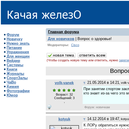
Главная форума
Форум
Для новичков
| Вопрос о здоровье!
Новичку
Нужно знать
Модераторы:
Cisco
Питание
Упражнения
Для женщин
Вейдер
(Чтобы создать новую тему или ответить, нужно
зареги
Системы
Книги
Вопрос
Журналы
СпортЗалы
ЧаВо
21.05.2014 в 14:21
volk-vanek
, volk
Химия
При занятии спортом зак
Фотографии
кто знает из-за чего это 
Возраст: 32
Юмор
Сообщений:
3
,
Форум: новичкам
14.12.2014 в 19:47
kotyuk
, koty
К ЛОРу обратиться нужно