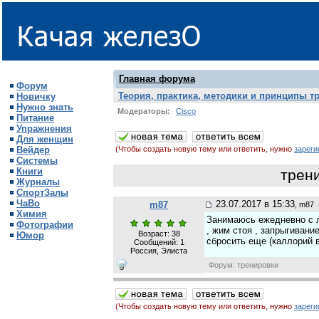
Главная форума
Форум
Теория, практика, методики и принципы т
Новичку
Нужно знать
Модераторы:
Cisco
Питание
Упражнения
Для женщин
Вейдер
(Чтобы создать новую тему или ответить, нужно
зареги
Системы
Книги
трен
Журналы
СпортЗалы
ЧаВо
23.07.2017 в 15:33
m87
, m87
(
Химия
Занимаюсь ежедневно с л
Фотографии
, жим стоя , запрыгивание
Возраст: 38
Юмор
сбросить еще (каллорий в
Сообщений:
1
Россия, Элиста
Форум: тренировки
(Чтобы создать новую тему или ответить, нужно
зареги