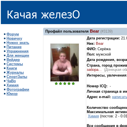
Bear
Профайл пользователя
(#3139)
Форум
Дата регистрации:
21.
Новичку
Нужно знать
Ник:
Bear
Питание
ФИО:
Серёжа
Упражнения
Пол:
мужской
Для женщин
Вейдер
Дата рождения, возра
Системы
Страна, город прожи
Книги
забора...
(Донецкая об
Журналы
Интересы, увлечения
СпортЗалы
ЧаВо
Химия
Номер ICQ:
-
Фотографии
Личная страница в и
Юмор
Адрес e-mail:
написат
Количество сообщени
Максимальная активн
Химия
(постов: 2 - 0.
Все сообщения в фо