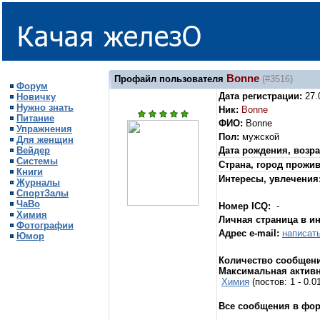
Bonne
Профайл пользователя
(#3516)
Форум
Дата регистрации:
27.
Новичку
Нужно знать
Ник:
Bonne
Питание
ФИО:
Bonne
Упражнения
Пол:
мужской
Для женщин
Вейдер
Дата рождения, возра
Системы
Страна, город прожи
Книги
Интересы, увлечения
Журналы
СпортЗалы
ЧаВо
Номер ICQ:
-
Химия
Личная страница в и
Фотографии
Адрес e-mail:
написат
Юмор
Количество сообщени
Максимальная активн
Химия
(постов: 1 - 0.
Все сообщения в фо