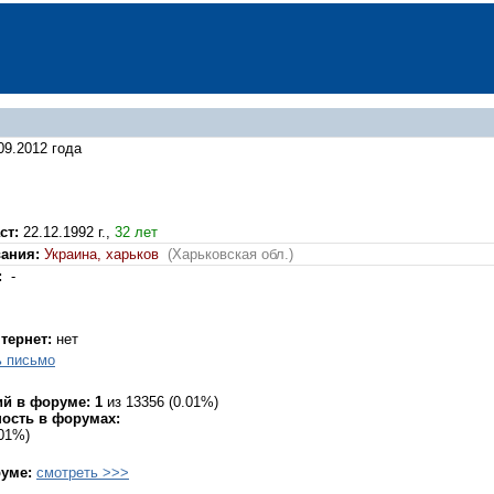
09.2012 года
ст:
22.12.1992 г.,
32 лет
вания:
Украина, харьков
(Харьковская обл.)
:
-
нтернет:
нет
ь письмо
й в форуме: 1
из 13356 (0.01%)
ость в форумах:
0.01%)
руме:
смотреть >>>