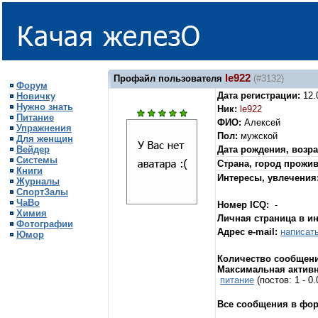
le922
Профайл пользователя
(#3132)
Форум
Дата регистрации:
12.
Новичку
Нужно знать
Ник:
le922
Питание
ФИО:
Алексей
Упражнения
Пол:
мужской
Для женщин
Вейдер
Дата рождения, возра
Системы
Страна, город прожи
Книги
Интересы, увлечения
Журналы
СпортЗалы
ЧаВо
Номер ICQ:
-
Химия
Личная страница в и
Фотографии
Адрес e-mail:
написат
Юмор
Количество сообщени
Максимальная активн
питание
(постов: 1 - 
Все сообщения в фо