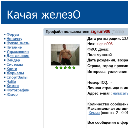
zigrun906
Профайл пользователя
(#3263)
Форум
Дата регистрации:
13.
Новичку
Нужно знать
Ник:
zigrun906
Питание
ФИО:
Денис
Упражнения
Пол:
мужской
Для женщин
Вейдер
Дата рождения, возра
Системы
Страна, город прожи
Книги
Интересы, увлечения
Журналы
СпортЗалы
ЧаВо
Номер ICQ:
-
Химия
Личная страница в и
Фотографии
Адрес e-mail:
написат
Юмор
Количество сообщени
Максимальная активн
Химия
(постов: 2 - 0.
Все сообщения в фо