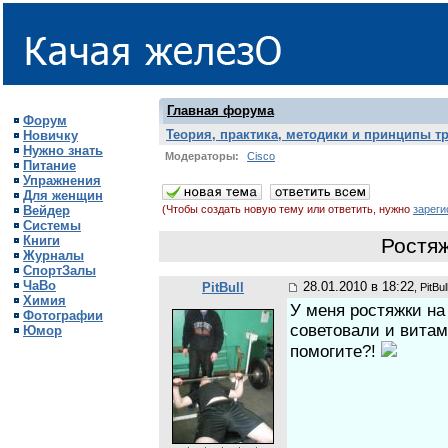
Главная форума
Форум
Теория, практика, методики и принципы т
Новичку
Нужно знать
Модераторы:
Cisco
Питание
Упражнения
Для женщин
Вейдер
(Чтобы создать новую тему или ответить, нужно
зареги
Системы
Книги
Ростяж
Журналы
СпортЗалы
ЧаВо
28.01.2010 в 18:22
PitBull
, PitBul
Химия
У меня ростяжки на
Фотографии
советовали и витам
Юмор
помогите?!