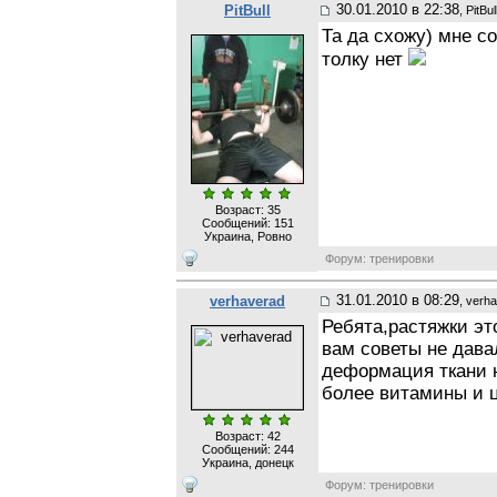
30.01.2010 в 22:38
PitBull
, PitBul
Та да схожу) мне с
толку нет
Возраст: 35
Сообщений:
151
Украина, Ровно
Форум: тренировки
31.01.2010 в 08:29
verhaverad
, verh
Ребята,растяжки эт
вам советы не дава
деформация ткани н
более витамины и ц
Возраст: 42
Сообщений:
244
Украина, донецк
Форум: тренировки