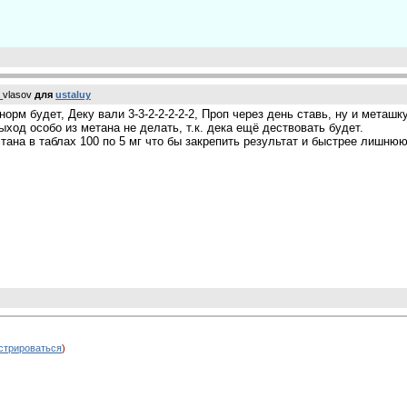
_vlasov
для
ustaluy
орм будет, Деку вали 3-3-2-2-2-2-2, Проп через день ставь, ну и меташк
ход особо из метана не делать, т.к. дека ещё дествовать будет.
ана в таблах 100 по 5 мг что бы закрепить результат и быстрее лишнюю
стрироваться
)