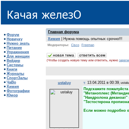
Главная форума
Форум
Химия
| Нужна помощь опытных срочно!!!
Новичку
Нужно знать
Модераторы:
Cisco
Freeman
Питание
Упражнения
Для женщин
Вейдер
(Чтобы создать новую тему или ответить, нужно
зареги
Системы
Книги
Журналы
СпортЗалы
ЧаВо
13.04.2011 в 00:39
ustaluy
, ustal
Химия
Подскажите пожалуйста 
Фотографии
"Метаноплекс (Метандие
Юмор
"Нандролона деканоат" 
"Тестостерона пропиона
Если можно подробно оп