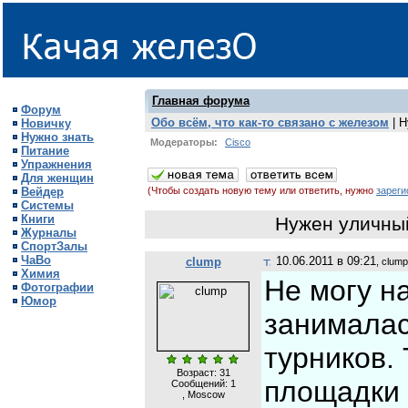
Главная форума
Форум
Обо всём, что как-то связано с железом
| Н
Новичку
Нужно знать
Модераторы:
Cisco
Питание
Упражнения
Для женщин
Вейдер
(Чтобы создать новую тему или ответить, нужно
зареги
Системы
Книги
Нужен уличный
Журналы
СпортЗалы
ЧаВо
10.06.2011 в 09:21
clump
, clump
Химия
Не могу н
Фотографии
Юмор
занималас
турников.
Возраст: 31
площадки 
Сообщений:
1
, Moscow