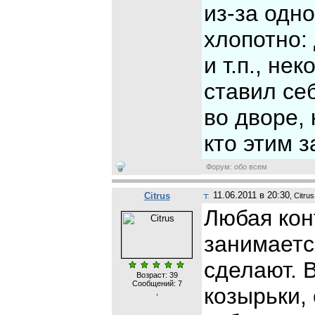
из-за одн
хлопотно: 
и т.п., не
ставил се
во дворе, 
кто этим з
Форум: обо всем
11.06.2011 в 20:30
Citrus
, Citrus
Любая кон
занимаетс
сделают. 
Возраст: 39
Сообщений:
7
козырьки, 
,