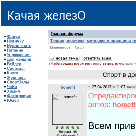
Главная форума
Форум
Теория, практика, методики и принципы т
Новичку
Нужно знать
Модераторы:
Cisco
Питание
Упражнения
Для женщин
Вейдер
(Чтобы создать новую тему или ответить, нужно
зареги
Системы
Книги
Спорт в д
Журналы
СпортЗалы
ЧаВо
27.04.2017 в 11:07
homefit
, homef
Химия
Отредактиров
Фотографии
Юмор
автор:
homefi
Всем прив
Возраст: 45
Сообщений:
1