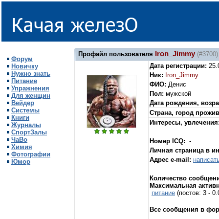
Iron_Jimmy
Профайл пользователя
(#3700)
Форум
Дата регистрации:
25.
Новичку
Нужно знать
Ник:
Iron_Jimmy
Питание
ФИО:
Денис
Упражнения
Пол:
мужской
Для женщин
Вейдер
Дата рождения, возра
Системы
Страна, город прожи
Книги
Интересы, увлечения
Журналы
СпортЗалы
ЧаВо
Номер ICQ:
-
Химия
Личная страница в и
Фотографии
Адрес e-mail:
написат
Юмор
Количество сообщени
Максимальная активн
питание
(постов: 3 - 
Все сообщения в фо