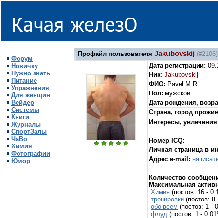
Jakubovskij
Профайл пользователя
(#2106)
Форум
Дата регистрации:
09.
Новичку
Нужно знать
Ник:
Jakubovskij
Питание
ФИО:
Pavel M R
Упражнения
Пол:
мужской
Для женщин
Вейдер
Дата рождения, возра
Системы
Страна, город прожи
Книги
Интересы, увлечения
Журналы
СпортЗалы
ЧаВо
Номер ICQ:
-
Химия
Личная страница в и
Фотографии
Адрес e-mail:
написат
Юмор
Количество сообщени
Максимальная активн
Химия
(постов: 16 - 0
тренировки
(постов: 8
обо всем
(постов: 1 -
флуд
(постов: 1 - 0.