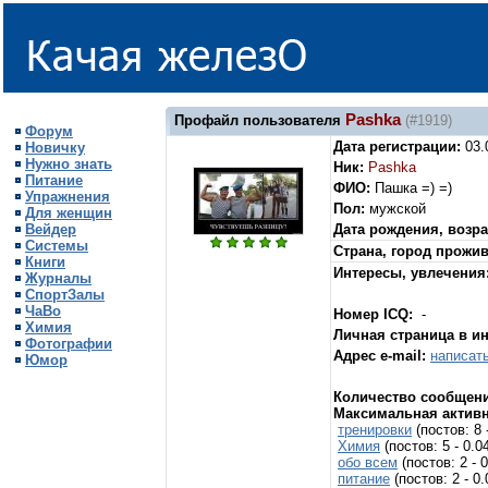
Pashka
Профайл пользователя
(#1919)
Форум
Дата регистрации:
03.
Новичку
Нужно знать
Ник:
Pashka
Питание
ФИО:
Пашка =) =)
Упражнения
Пол:
мужской
Для женщин
Вейдер
Дата рождения, возра
Системы
Страна, город прожи
Книги
Интересы, увлечения
Журналы
СпортЗалы
ЧаВо
Номер ICQ:
-
Химия
Личная страница в и
Фотографии
Адрес e-mail:
написат
Юмор
Количество сообщени
Максимальная активн
тренировки
(постов: 8
Химия
(постов: 5 - 0.
обо всем
(постов: 2 -
питание
(постов: 2 - 