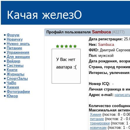
Sambuca
Профайл пользователя
(#2277)
Форум
Дата регистрации:
25.
Новичку
Нужно знать
Ник:
Sambuca
Питание
ФИО:
Дмитрий Сергее
Упражнения
Пол:
мужской
Для женщин
Вейдер
Дата рождения, возра
Системы
Страна, город прожи
Книги
Интересы, увлечения
Журналы
СпортЗалы
ЧаВо
Номер ICQ:
-
Химия
Личная страница в и
Фотографии
Адрес e-mail:
написат
Юмор
Количество сообщени
Максимальная активн
Химия
(постов: 8 - 0.
питание
(постов: 2 - 
тренировки
(постов: 1
новичкам
(постов: 1 -