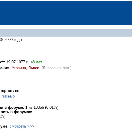
08.2009 года
ст:
19.07.1977 г.,
48 лет
вания:
Украина, Львов
(Львовская обл.)
:
-
нтернет:
нет
ь письмо
й в форуме: 1
из 13356 (0.01%)
ость в форумах:
01%)
руме:
смотреть >>>