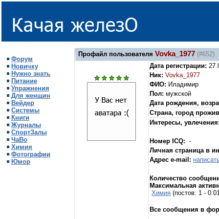
Vovka_1977
Профайл пользователя
(#652)
Форум
Дата регистрации:
27.
Новичку
Нужно знать
Ник:
Vovka_1977
Питание
ФИО:
Иладимир
Упражнения
Пол:
мужской
Для женщин
Вейдер
Дата рождения, возра
Системы
Страна, город прожи
Книги
Интересы, увлечения
Журналы
СпортЗалы
ЧаВо
Номер ICQ:
-
Химия
Личная страница в и
Фотографии
Адрес e-mail:
написат
Юмор
Количество сообщени
Максимальная активн
Химия
(постов: 1 - 0.
Все сообщения в фо