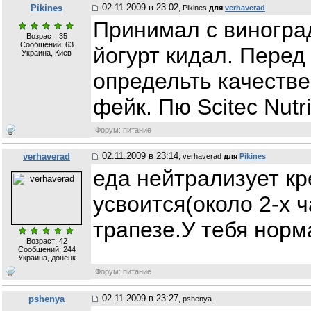
02.11.2009 в 23:02
Pikines
, Pikines
для
verhaverad
Принимал с виноград
Возраст: 35
Сообщений:
63
йогурт кидал. Перед
Украина, Киев
определьть качестве
фейк. Пю Scitec Nutr
Форум: питание
02.11.2009 в 23:14
verhaverad
, verhaverad
для
Pikines
еда нейтрализует кр
усвоится(около 2-х ч
трапезе.У тебя норм
Возраст: 42
Сообщений:
244
Украина, донецк
Форум: питание
02.11.2009 в 23:27
pshenya
, pshenya