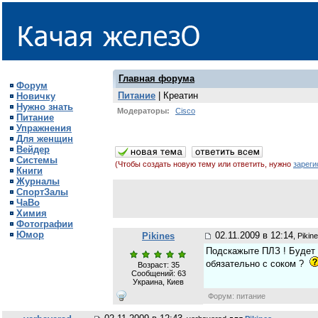
Главная форума
Форум
Питание
| Креатин
Новичку
Нужно знать
Модераторы:
Cisco
Питание
Упражнения
Для женщин
Вейдер
Системы
(Чтобы создать новую тему или ответить, нужно
зареги
Книги
Журналы
СпортЗалы
ЧаВо
Химия
Фотографии
Юмор
02.11.2009 в 12:14
Pikines
, Pikin
Подскажыте ПЛЗ ! Будет 
обязательно с соком ?
Возраст: 35
Сообщений:
63
Украина, Киев
Форум: питание