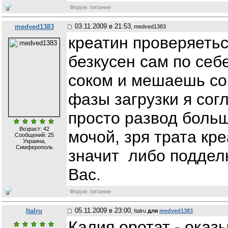
Форум: питание
03.11.2009 в 21:53
medved1383
, medved1383
креатин проверяеть
безкусен сам по себе
соком и мешаешь со
фазы загрузки я сог
просто развод больш
Возраст: 42
мочой, зря трата кр
Сообщений:
25
Украина,
Симферополь
значит либо подделк
Вас.
Форум: питание
05.11.2009 в 23:00
Italru
, Italru
для
medved1383
Калия оротат - оказ