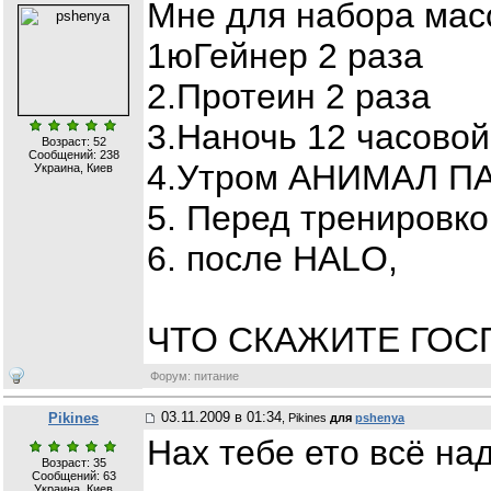
Мне для набора мас
1юГейнер 2 раза
2.Протеин 2 раза
3.Наночь 12 часовой
Возраст: 52
Сообщений:
238
4.Утром АНИМАЛ П
Украина, Киев
5. Перед тренировк
6. после HALO,
ЧТО СКАЖИТЕ ГОС
Форум: питание
03.11.2009 в 01:34
Pikines
, Pikines
для
pshenya
Нах тебе ето всё на
Возраст: 35
Сообщений:
63
Украина, Киев