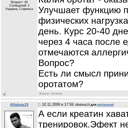
Возраст: 45
Сообщений:
2
Улучшает функцию п
Украина, Славянск
физических нагрузках
день. Курс 20-40 дн
через 4 часа после
отмечаются аллерги
Вопрос?
Есть ли смысл прини
оротатом?
Форум: питание
10.11.2009 в 17:59
Alfabeta19
, Alfabeta19
для
verhaverad
А если креатин хава
тренировок.Эфект н