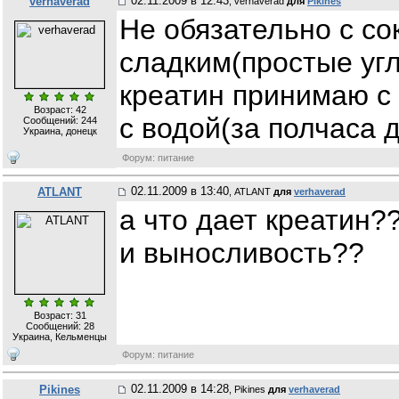
02.11.2009 в 12:43
verhaverad
, verhaverad
для
Pikines
Не обязательно с со
сладким(простые угл
креатин принимаю с
Возраст: 42
с водой(за полчаса д
Сообщений:
244
Украина, донецк
Форум: питание
02.11.2009 в 13:40
ATLANT
, ATLANT
для
verhaverad
а что дает креатин?
и выносливость??
Возраст: 31
Сообщений:
28
Украина, Кельменцы
Форум: питание
02.11.2009 в 14:28
Pikines
, Pikines
для
verhaverad