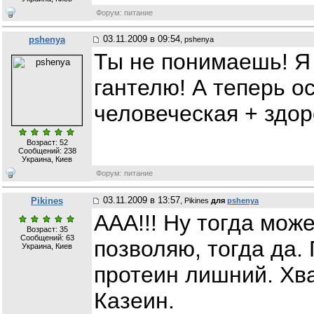
Форум: питание
03.11.2009 в 09:54
pshenya
, pshenya
Ты не понимаешь! Я 
гантелю! А теперь о
человеческая + здор
Возраст: 52
Сообщений:
238
Украина, Киев
Форум: питание
03.11.2009 в 13:57
Pikines
, Pikines
для
pshenya
ААА!!! Ну тогда мож
Возраст: 35
Сообщений:
63
позволяю, тогда да.
Украина, Киев
протеин лишний. Хв
Казеин.