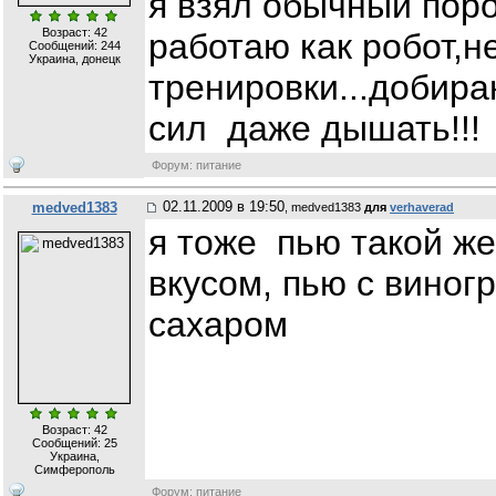
я взял обычный поро
Возраст: 42
работаю как робот,н
Сообщений:
244
Украина, донецк
тренировки...добира
сил даже дышать!!!
Форум: питание
02.11.2009 в 19:50
medved1383
, medved1383
для
verhaverad
я тоже пью такой же 
вкусом, пью с виног
сахаром
Возраст: 42
Сообщений:
25
Украина,
Симферополь
Форум: питание