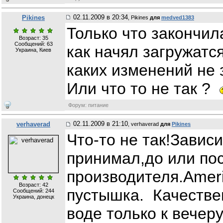
02.11.2009 в 20:34
Pikines
, Pikines
для
medved1383
Только что закончил
Возраст: 35
Сообщений:
63
как начял загружатся
Украина, Киев
каких изменений не
Или что то не так ?
Форум: питание
02.11.2009 в 21:10
verhaverad
, verhaverad
для
Pikines
Что-то не так!Зависи
принимал,до или пос
производителя.Ameri
Возраст: 42
пустышка. Качествен
Сообщений:
244
Украина, донецк
воде только к вечеру