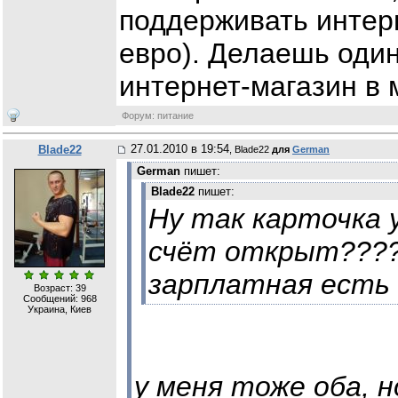
поддерживать интер
евро). Делаешь один
интернет-магазин в 
Форум: питание
27.01.2010 в 19:54
Blade22
, Blade22
для
German
German
пишет:
Blade22
пишет:
Ну так карточка 
счёт открыт????
зарплатная есть 
Возраст: 39
Сообщений:
968
Украина, Киев
у меня тоже оба, н