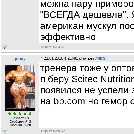
можна пару примеро
"ВСЕГДА дешевле". 
американ мускул пос
эффективно
Форум: питание
21.01.2010 в 21:48
johny
, johny
для
VINDIS
тренера тоже у опто
я беру Scitec Nutriti
появился не успели
на bb.com но гемор 
Возраст: 50
Сообщений:
3
Украина, Киев
Форум: питание