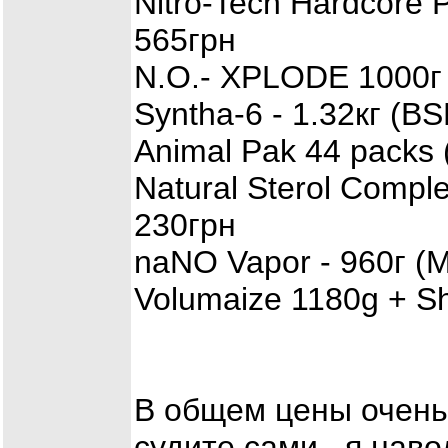
Nitro-Tech Hardcore P
565грн
N.O.- XPLODE 1000г 
Syntha-6 - 1.32кг (B
Animal Pak 44 packs (
Natural Sterol Comple
230грн
naNO Vapor - 960г (M
Volumaize 1180g + S
В общем цены очень 
судите сами.. я наво