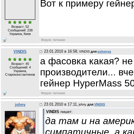
Вот к примеру гейне
Возраст: 52
Сообщений:
238
Украина, Киев
Форум: питание
23.01.2010 в 16:58
VINDIS
, VINDIS
для
pshenya
а фасовка какая? не
Возраст: 45
Сообщений:
4
производители... вче
Украина,
Староконстантинов
гейнер HyperMass 50
Форум: питание
23.01.2010 в 17:11
johny
, johny
для
VINDIS
VINDIS
пишет:
да там и на амери
симпатичные, а ка