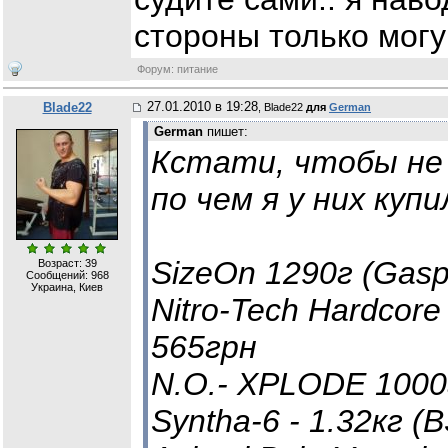
стороны только мог
Форум: питание
27.01.2010 в 19:28
Blade22
, Blade22
для
German
German
пишет:
Кстати, чтобы не
по чем я у них купи
SizeOn 1290г (Gaspa
Возраст: 39
Сообщений:
968
Украина, Киев
Nitro-Tech Hardcore
565грн
N.O.- XPLODE 1000
Syntha-6 - 1.32кг (