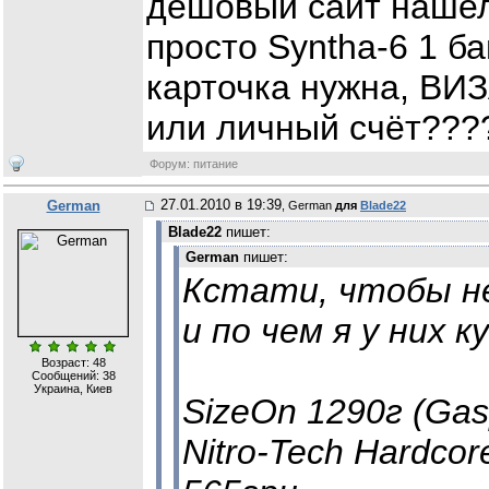
дешовый сайт нашел 
просто Syntha-6 1 ба
карточка нужна, В
или личный счёт????
Форум: питание
27.01.2010 в 19:39
German
, German
для
Blade22
Blade22
пишет:
German
пишет:
Кстати, чтобы н
и по чем я у них к
Возраст: 48
Сообщений:
38
Украина, Киев
SizeOn 1290г (Gasp
Nitro-Tech Hardcor