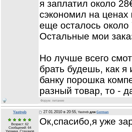
я заплатил около 28€
сэкономил на ценах 
еще осталось около 
Остальные мои зака
Но лучше всего смот
брать будешь, как я
банку порошка компе
разный товар, то - д
Форум: питание
27.01.2010 в 20:55
Yastreb
, Yastreb
для
German
Ок,спасибо,я уже за
Возраст: 62
Сообщений:
64
Украина, Стаханов