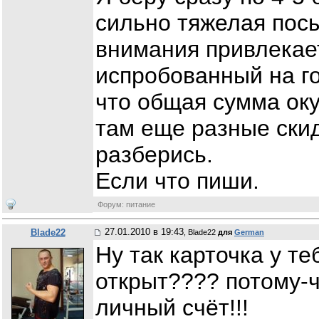
сильно тяжелая пос
внимания привлекает
испробованный на го
что общая сумма оку
там еще разные скид
разберись.
Если что пиши.
Форум: питание
27.01.2010 в 19:43
Blade22
, Blade22
для
German
Ну так карточка у т
открыт???? потому-ч
личный счёт!!!