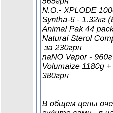
565грн
N.O.- XPLODE 100
Syntha-6 - 1.32кг 
Animal Pak 44 packs
Natural Sterol Comp
за 230грн
naNO Vapor - 960г
Volumaize 1180g +
380грн
В общем цены оче
судите сами.. я н