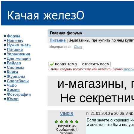
Главная форума
Форум
Питание
| и-магазины, где купить по чем куп
Новичку
Нужно знать
Модераторы:
Cisco
Питание
Упражнения
Для женщин
Вейдер
Системы
(Чтобы создать новую тему или ответить, нужно
зареги
Книги
Журналы
и-магазины, 
СпортЗалы
ЧаВо
Химия
Не секретни
Фотографии
Юмор
21.01.2010 в 20:06
VINDIS
, VIND
Если знаете о хороших ин
и хочется что бы и полу
Возраст: 45
Сообщений:
4
Украина,