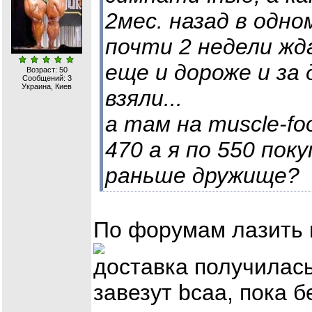
2мес. назад в одно
почти 2 недели жда
еще и дороже и за
Возраст: 50
Сообщений:
3
Украина, Киев
взяли...
а там на muscle-fo
470 а я по 550 пок
раньше дружище?
По форумам лазить 
доставка получилась
завезут bcaa, пока 