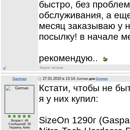
быстро, без проблем
обслуживания, а еще
месяц заказываю у н
посылку! в начале м
рекомендую..
Форум: питание
27.01.2010 в 13:14
German
, German
для
German
Кстати, чтобы не бы
я у них купил:
SizeOn 1290г (Gaspari
Возраст: 48
Сообщений:
38
Украина, Киев