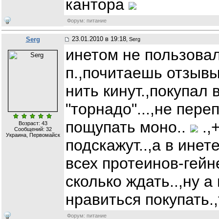
кантора
Форум: питание
23.01.2010 в 19:18
Serg
, Serg
инетом не пользовал
п.,почитаешь отзывы
нить кинут.,покупал
"торнадо"...,не пере
пощупать моно..
.,
Возраст: 43
Сообщений:
32
Украина, Первомайск
подскажут..,а в инет
всех протеинов-гейне
сколько ждать..,ну а
нравиться покупать.,
Форум: питание