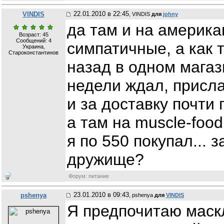
22.01.2010 в 22:45
VINDIS
, VINDIS
для
johny
да там и на америка
Возраст: 45
Сообщений:
4
симпатичные, а как т
Украина,
Староконстантинов
назад в одном магази
недели ждал, присла
и за доставку почти 
а там на muscle-food
я по 550 покупал...
дружище?
Форум: питание
23.01.2010 в 09:43
pshenya
, pshenya
для
VINDIS
Я предпочитаю маскл