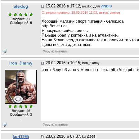
15.02.2016 в 17:12
alexlog
, alexlog
для
VINDIS
Отредактировано: 19.05.2016 11:02, автор:
alexlog
Возраст: 31
Хороший магазин спорт питания - белок.юа
Сообщений:
9
http://atlet.ua
,
Я покупаю сейчас здесь.
Раньше брал у коптенка и на атлантике.
Но на белке всегда оказывается в наличии то что я
Цены весьма адекватные.
Форум: питание
26.02.2016 в 10:15
Iron_Jimmy
, Iron_Jimmy
я вот беру обычно у Большого Пита http://big-pit.
Возраст: 46
Сообщений:
3
,
Форум: питание
28.02.2016 в 07:37
kurt1995
, kurt1995