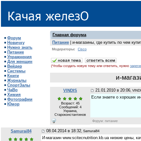
Главная форума
Форум
Питание
| и-магазины, где купить по чем куп
Новичку
Нужно знать
Модераторы:
Cisco
Питание
Упражнения
Для женщин
Вейдер
(Чтобы создать новую тему или ответить, нужно
зареги
Системы
Книги
и-магаз
Журналы
СпортЗалы
ЧаВо
21.01.2010 в 20:06
VINDIS
, VIND
Химия
Если знаете о хороших и
Фотографии
Возраст: 45
Юмор
Сообщений:
4
Украина,
Староконстантинов
Форум: питание
08.04.2014 в 18:32
Samurai84
, Samurai84
И-магазин www.scitecnutrition.kb.ua низкие цены, 