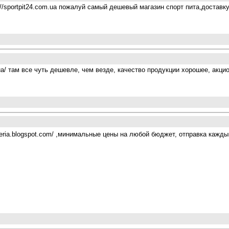
://sportpit24.com.ua пожалуй самый дешевый магазин спорт пита,достав
.ua/ там все чуть дешевле, чем везде, качество продукции хорошее, акц
peria.blogspot.com/ ,минимальные цены на любой бюджет, отправка кажды