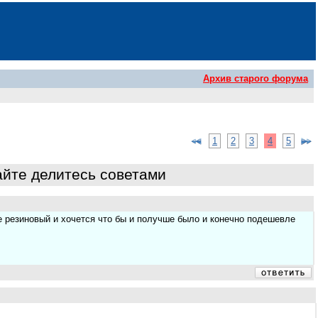
Архив старого форума
1
2
3
4
5
чайте делитесь советами
не резиновый и хочется что бы и получше было и конечно подешевле