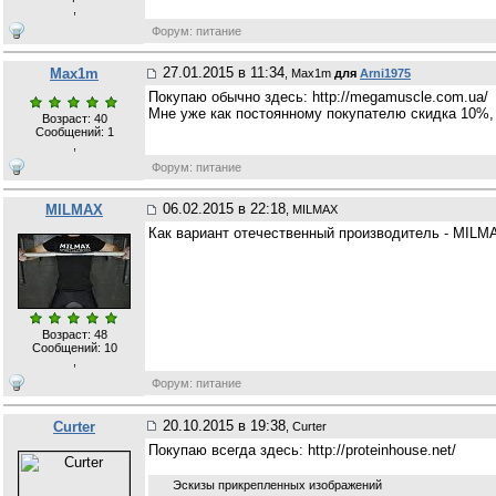
,
Форум: питание
27.01.2015 в 11:34
Max1m
, Max1m
для
Arni1975
Покупаю обычно здесь: http://megamuscle.com.ua/
Мне уже как постоянному покупателю скидка 10%,
Возраст: 40
Сообщений:
1
,
Форум: питание
06.02.2015 в 22:18
MILMAX
, MILMAX
Как вариант отечественный производитель - MIL
Возраст: 48
Сообщений:
10
,
Форум: питание
20.10.2015 в 19:38
Curter
, Curter
Покупаю всегда здесь: http://proteinhouse.net/
Эскизы прикрепленных изображений