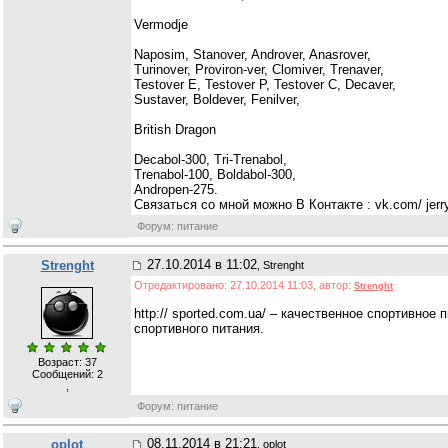
Vermodje
Naposim, Stanover, Androver, Anasrover,
Turinover, Proviron-ver, Clomiver, Trenaver,
Testover E, Testover P, Testover C, Decaver,
Sustaver, Boldever, Fenilver,
British Dragon
Decabol-300, Tri-Trenabol,
Trenabol-100, Boldabol-300,
Andropen-275.
Связаться со мной можно В Контакте : vk.com/ jerr
Форум: питание
27.10.2014 в 11:02
Strenght
, Strenght
Отредактировано: 27.10.2014 11:03, автор:
Strenght
http:// sported.com.ua/ – качественное спортивно
спортивного питания.
Возраст: 37
Сообщений:
2
,
Форум: питание
08.11.2014 в 21:21
oplot
, oplot