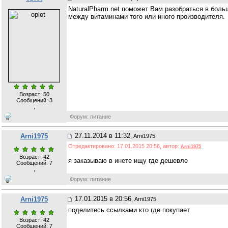
NaturalPharm.net поможет Вам разобраться в боль
между витаминами того или иного производителя.
Возраст: 50
Сообщений:
3
,
Форум: питание
27.11.2014 в 11:32
Arni1975
, Arni1975
Отредактировано: 17.01.2015 20:56, автор:
Arni1975
Возраст: 42
я заказываю в инете ищу где дешевле
Сообщений:
7
,
Форум: питание
17.01.2015 в 20:56
Arni1975
, Arni1975
поделитесь ссылками кто где покупает
Возраст: 42
Сообщений:
7