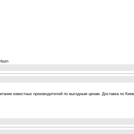
yburn
е питание известных производителей по выгодным ценам. Доставка по Ки