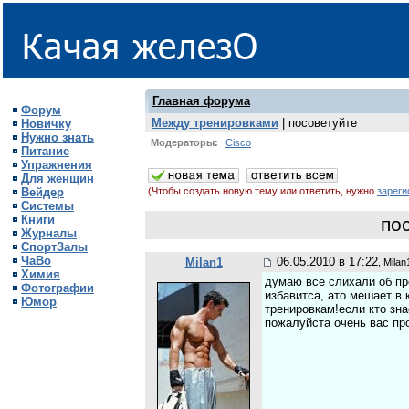
Главная форума
Форум
Между тренировками
| посоветуйте
Новичку
Нужно знать
Модераторы:
Cisco
Питание
Упражнения
Для женщин
Вейдер
(Чтобы создать новую тему или ответить, нужно
зареги
Системы
Книги
по
Журналы
СпортЗалы
ЧаВо
06.05.2010 в 17:22
Milan1
, Milan
Химия
думаю все слихали об пр
Фотографии
избавитса, ато мешает в 
Юмор
тренировкам!если кто зна
пожалуйста очень вас пр