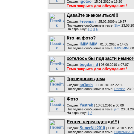
igotoo
Cоздан:
| 15.01.2010 в 16:20
Тема закрыта для обсуждения!
Давайте знакомиться!!!
Freeman
Cоздан:
| 25.02.2009 в 19:37
Последнее сообщение в теме:
Sky
, 23.08.2
На страницу:
1
2
3
4
Кто на фото?
IMIMIMIM
Cоздан:
| 01.08.2010 в 14:05
Последнее сообщение в теме:
IMIMIMIM
, 0
хотелось бы подрасти немного
bogdan_d
Cоздан:
| 08.06.2010 в 07:07
Тема закрыта для обсуждения!
Тренировки дома
sp1ash
Cоздан:
| 21.01.2010 в 22:35
Последнее сообщение в теме:
Domino
, 23.
Фото
Yastreb
Cоздан:
| 13.01.2010 в 08:09
Последнее сообщение в теме:
jem
, 23.01.20
На страницу:
1
2
Ренген через одежду!!!)
SuperNik2010
Cоздан:
| 17.01.2010 в 15:1
Последнее сообщение в теме:
SuperNik201