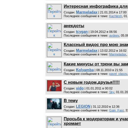
Интересная инфографика для
Marmeladax
Cоздан:
| 21.01.2014 в 17:00
Последнее сообщение в теме:
Kachlesh
, 01
анекдоты
tcygan
Cоздан:
| 19.04.2012 в 06:56
Последнее сообщение в теме:
avdeev
, 05.0
Классный видос про мою зна
Marmeladax
Cоздан:
| 13.02.2012 в 16:02
Последнее сообщение в теме:
Marmeladax
,
Какие минусы от трени вы за
Kolyamba
Cоздан:
| 08.11.2010 в 21:55
Последнее сообщение в теме:
pavel_vlasov
С новым годом,друзья!!!!!
vido
Cоздан:
| 01.01.2011 в 00:02
Последнее сообщение в теме:
Sky
, 01.01.2
В тему
LEGION
Cоздан:
| 31.12.2010 в 12:36
Последнее сообщение в теме:
Gain_Fast
, 3
Просьба к модераторам и уча
хромает