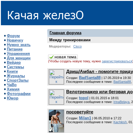
Главная форума
Форум
Между тренировками
Новичку
Нужно знать
Модераторы:
Cisco
Питание
Упражнения
Для женщин
(Чтобы создать новую тему, нужно
зарегистрироваться
Вейдер
Системы
Книги
Дрищ/Амбал - помогите прид
Журналы
BadSanta88
Cоздан:
| 17.05.2019 в 19:30
СпортЗалы
Последнее сообщение в теме:
BadSanta88
,
ЧаВо
Химия
Велотренажер или беговая д
Фотографии
topol
Юмор
Cоздан:
| 01.01.2015 в 18:01
Последнее сообщение в теме:
IrinaBelaya
, 
посоветуйте
Milan1
Cоздан:
| 06.05.2010 в 17:22
Последнее сообщение в теме:
Kachlesh
, 01