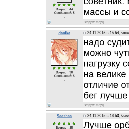
советник.
массы и с
Возраст: 44
Сообщений:
5
,
Форум: флуд
24.11.2015 в 15:54
danika
, danik
надо суди
можно чут
нагрузку с
на велике 
Возраст: 38
Сообщений:
5
,
отличие от
бег лучше
Форум: флуд
24.11.2015 в 18:50
Saashaa
, Saas
Лучше орб
Возраст: 35