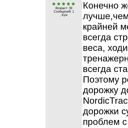
Конечно ж
Возраст: 39
Сообщений:
1
лучше,чем
, Kyiv
крайней м
всегда ст
веса, ходи
тренажерн
всегда ст
Поэтому р
дорожку д
NordicTra
дорожки с
проблем с