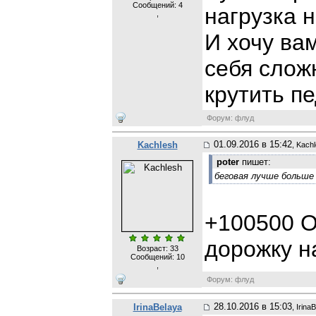
Сообщений:
4
нагрузка 
,
И хочу вам
себя слож
крутить п
Форум: флуд
01.09.2016 в 15:42
Kachlesh
, Kach
poter
пишет:
беговая лучше больше 
+100500 О
дорожку н
Возраст: 33
Сообщений:
10
,
Форум: флуд
28.10.2016 в 15:03
IrinaBelaya
, Irina