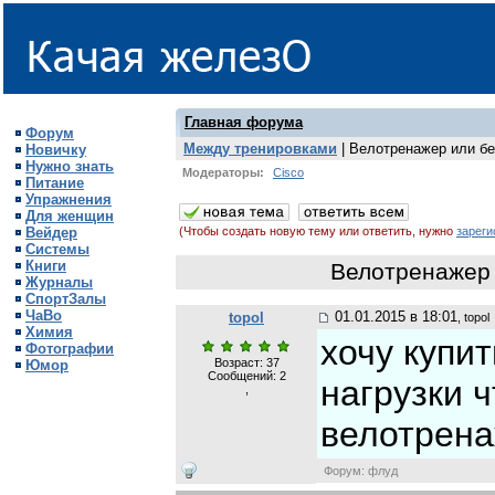
Главная форума
Форум
Между тренировками
| Велотренажер или бе
Новичку
Нужно знать
Модераторы:
Cisco
Питание
Упражнения
Для женщин
Вейдер
(Чтобы создать новую тему или ответить, нужно
зареги
Системы
Книги
Велотренажер 
Журналы
СпортЗалы
ЧаВо
01.01.2015 в 18:01
topol
, topol
Химия
хочу купи
Фотографии
Возраст: 37
Юмор
Сообщений:
2
нагрузки 
,
велотрен
Форум: флуд