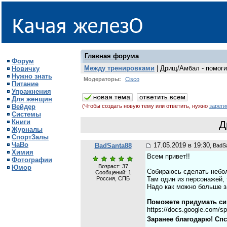
Главная форума
Форум
Между тренировками
| Дрищ/Амбал - помог
Новичку
Нужно знать
Модераторы:
Cisco
Питание
Упражнения
Для женщин
Вейдер
(Чтобы создать новую тему или ответить, нужно
зареги
Системы
Книги
Д
Журналы
СпортЗалы
ЧаВо
17.05.2019 в 19:30
BadSanta88
, BadS
Химия
Всем привет!!
Фотографии
Возраст: 37
Юмор
Собираюсь сделать небол
Сообщений:
1
Россия, СПБ
Там один из персонажей, 
Надо как можно больше з
Поможете придумать с
https://docs.google.com/s
Заранее благодарю! Спс