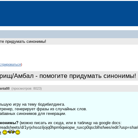
ите придумать синонимы!
стрироваться
)
рищ/Амбал - помогите придумать синонимы!
anta88
(просмотров: 8023)
ьшую игру на тему бодибилдинга.
тренер, генерирует фразы из случайных слов.
абавных синонимов для генерации.
инонимы?
(можно писать их сюда, или в таблицу на google docs:
preadsheets/d/1yrjxhsoziljojq0hpm6qwiopw_ruxcp0qscblhsfwes/edit?usp=shari
!