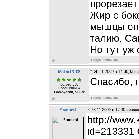
прорезает
Жир с бок
мышцы оп
талию. Са
Но тут уж
Форум: новичкам
28.11.2009 в 14:30
Makar13_08
, Maka
Спасибо, 
Возраст: 35
Сообщений:
4
Белоруссия, Минск
Форум: новичкам
28.11.2009 в 17:40
Samurai
, Samura
http://www
id=213331