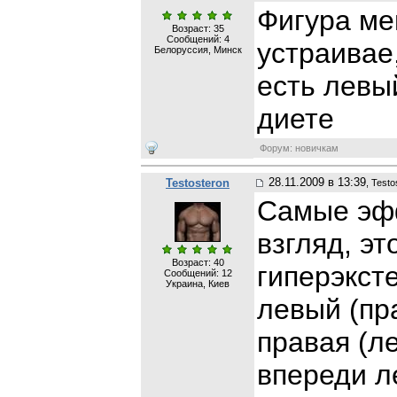
Фигура ме
Возраст: 35
Сообщений:
4
устраивае,
Белоруссия, Минск
есть левы
диете
Форум: новичкам
28.11.2009 в 13:39
Testosteron
, Testo
Самые эф
взгляд, эт
Возраст: 40
гиперэкст
Сообщений:
12
Украина, Киев
левый (пра
правая (л
впереди л