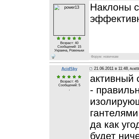
Наклоны с
эффектив
Возраст: 40
Сообщений:
15
Украина, Ровеньки
Форум: новичкам
21.06.2011 в 11:48
AcidSky
, AcidS
активный 
Возраст: 45
Сообщений:
5
- правильн
,
изолирующ
гантелями,
да как уго
будет ниче