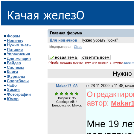
Главная форума
Форум
Для новичков
| Нужно убрать "бока"
Новичку
Нужно знать
Модераторы:
Cisco
Питание
Упражнения
Для женщин
Вейдер
(Чтобы создать новую тему или ответить, нужно
зареги
Системы
Книги
Нужно 
Журналы
СпортЗалы
ЧаВо
28.11.2009 в 11:48
Makar13_08
, Maka
Химия
Отредактиров
Фотографии
Возраст: 35
Юмор
автор:
Makar
Сообщений:
4
Белоруссия, Минск
Мне 19 ле