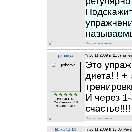
регулярно 
Подскажит
упражнени
называемы
Форум: новичкам
28.11.2009 в 11:57
pshenya
, pshe
Это упраж
диета!!! +
тренировки
И через 1
Возраст: 52
Сообщений:
238
счастье!!!!
Украина, Киев
Форум: новичкам
28.11.2009 в 12:03
Makar13_08
, Maka