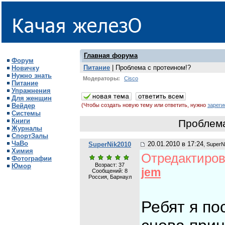
Главная форума
Форум
Питание
| Проблема с протеином!?
Новичку
Нужно знать
Модераторы:
Cisco
Питание
Упражнения
Для женщин
Вейдер
(Чтобы создать новую тему или ответить, нужно
зареги
Системы
Книги
Проблема
Журналы
СпортЗалы
ЧаВо
20.01.2010 в 17:24
SuperNik2010
, SuperN
Химия
Отредактирова
Фотографии
Возраст: 37
Юмор
jem
Сообщений:
8
Россия, Барнаул
Ребят я по