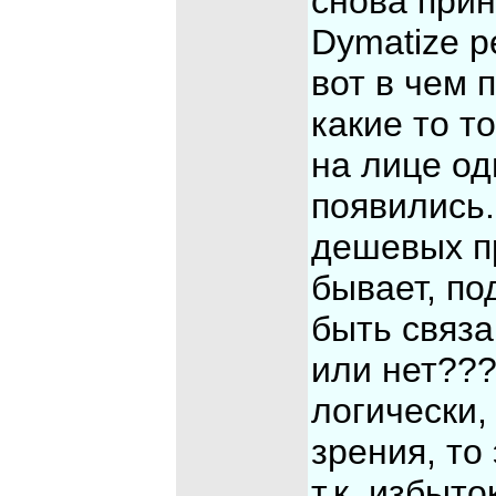
снова при
Dymatize р
вот в чем 
какие то т
на лице од
появились.
дешевых п
бывает, по
быть связ
или нет???
логически,
зрения, то
т.к. избыт