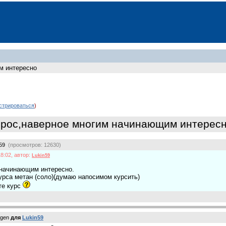
м интересно
стрироваться
)
рос,наверное многим начинающим интерес
n59
(просмотров: 12630)
8:02, автор:
Lukin59
 начинающим интересно.
урса метан (соло)(думаю напосимом курсить)
те курс
ogen
для
Lukin59