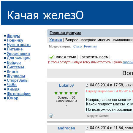
Главная форума
Форум
Химия
| Вопрос,наверное многим начинающи
Новичку
Нужно знать
Модераторы:
Cisco
Freeman
Питание
Упражнения
Для женщин
Вейдер
(Чтобы создать новую тему или ответить, нужно
зареги
Системы
Книги
Воп
Журналы
СпортЗалы
ЧаВо
04.05.2014 в 17:58
Lukin59
, Luki
Химия
Отредактировано: 04.05.2014 1
Фотографии
Возраст: 30
Юмор
Вопрос,наверное многим
Сообщений:
3
Какой прирост массы с к
,
По возможности роспиши
Форум: Химия
04.05.2014 в 21:54
androgen
, andr