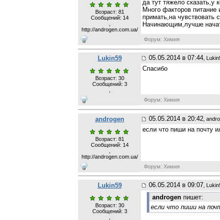
да тут тяжело сказать,у к
Много факторов питание и
Возраст: 81
примать,на чувствовать св
Сообщений:
14
,
Начинающим,лучше начать 
http://androgen.com.ua/
Форум: Химия
05.05.2014 в 07:44
Lukin59
, Luki
Спасибо
Возраст: 30
Сообщений:
3
,
Форум: Химия
05.05.2014 в 20:42
androgen
, andr
если что пиши на почту и
Возраст: 81
Сообщений:
14
,
http://androgen.com.ua/
Форум: Химия
06.05.2014 в 09:07
Lukin59
, Luki
androgen
пишет:
Возраст: 30
если что пиши на поч
Сообщений:
3
,