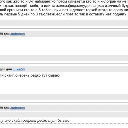
ого как ,кто то и 8кг набирает,но потом сливает,а кто то и килограмма не
 т.д.как поведёт себя,та или та железа(поджелудочная)как жолчный буд
ой организм.кто то с 3 табов начинает и делает горкой.ктото то сразу ки
первые 5 дней по 3 таюлетки.если прёт то так и оставить,нет поднять 
n59
для
androgen
ogen
для
Lukin59
ли скайп.очерень редко тут бываю
n59
для
androgen
ту или скайп.очерень редко тут бываю