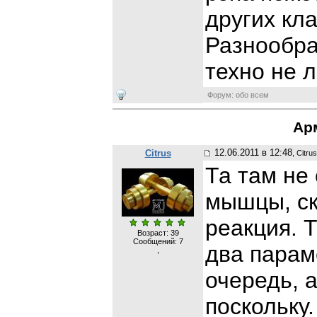
других кла
Разнообра
техно не 
Форум: обо всем
Ар
12.06.2011 в 12:48
Citrus
, Citrus
Та там не
мышцы, ск
реакция. Т
Возраст: 39
Сообщений:
7
два парам
,
очередь, а
поскольку.