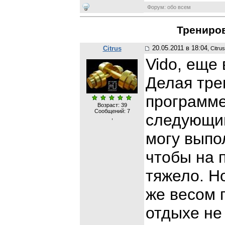
Форум: обо всем
Трениро
20.05.2011 в 18:04
Citrus
, Citrus
Vido, еще
Делая тре
программе
Возраст: 39
Сообщений:
7
следующим
,
могу выпо
чтобы на 
тяжело. Н
же весом 
отдыхе не