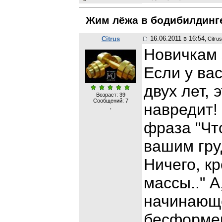
Жим лёжа в бодибилдинг
16.06.2011 в 16:54
Citrus
, Citrus
Новичкам 
Если у ва
двух лет, 
Возраст: 39
Сообщений:
7
навредит! 
,
фраза "Чт
вашим гр
Ничего, к
массы.." А
начинающ
бесформен