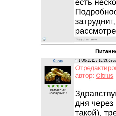
есть неск
Подробнос
затруднит,
рассмотр
Форум: питание
Питани
17.05.2011 в 18:33
Citrus
, Citrus
Отредактиров
автор:
Citrus
Возраст: 39
Здравству
Сообщений:
7
,
дня через
такой), т