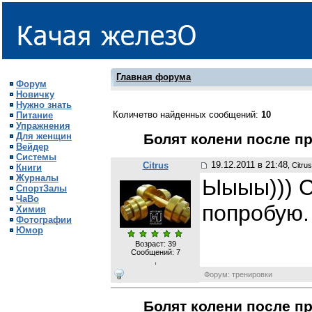
Главная форума
Форум
Новичку
Нужно знать
Количетво найденных сообщений:
10
Питание
Упражнения
Для женщин
Болят колени после п
Вейдер
Системы
19.12.2011 в 21:48
Citrus
, Citrus
Книги
Журналы
Ыыыы))) С
СпортЗалы
ЧаВо
попробую.
Химия
Фотографии
Юмор
Возраст: 39
Сообщений:
7
,
Форум: тренировки
Болят колени после п