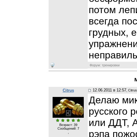
потом леп
всегда по
грудных, е
упражнени
неправиль
Форум: тренировки
12.06.2011 в 12:57
Citrus
, Citrus
Делаю мик
русского 
или ДДТ, 
Возраст: 39
Сообщений:
7
рэпа пожо
,