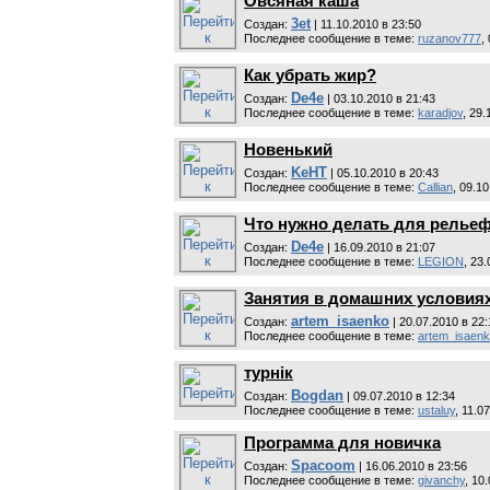
Овсяная каша
3et
Cоздан:
| 11.10.2010 в 23:50
Последнее сообщение в теме:
ruzanov777
,
Как убрать жир?
De4e
Cоздан:
| 03.10.2010 в 21:43
Последнее сообщение в теме:
karadjov
, 29.
Новенький
KeHT
Cоздан:
| 05.10.2010 в 20:43
Последнее сообщение в теме:
Callian
, 09.1
Что нужно делать для релье
De4e
Cоздан:
| 16.09.2010 в 21:07
Последнее сообщение в теме:
LEGION
, 23
Занятия в домашних условия
artem_isaenko
Cоздан:
| 20.07.2010 в 22:
Последнее сообщение в теме:
artem_isaen
турнік
Bogdan
Cоздан:
| 09.07.2010 в 12:34
Последнее сообщение в теме:
ustaluy
, 11.0
Программа для новичка
Spacoom
Cоздан:
| 16.06.2010 в 23:56
Последнее сообщение в теме:
givanchy
, 10