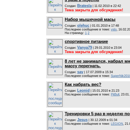
Bratesla
Cоздан:
| 11.02.2010 в 22:42
Тема закрыта для обсуждения!
Набор мышечной масы
olehuc
Cоздан:
| 01.01.2010 в 17:48
Последнее сообщение в теме:
vido
, 16.02.2
На страницу:
1
2
спортивное питание
Vanya79
Cоздан:
| 29.01.2010 в 23:04
Тема закрыта для обсуждения!
8 лет не занимался, набрал мн
массу перегнать.
sav
Cоздан:
| 17.07.2009 в 15:34
Последнее сообщение в теме:
SuperNik201
Как набрать вес?
Leonid
Cоздан:
| 15.01.2010 в 21:23
Последнее сообщение в теме:
PitBull
, 23.01
Тренировки 5 раз в неделю по
Jesus
Cоздан:
| 30.12.2009 в 01:34
Последнее сообщение в теме:
LEGION
, 21