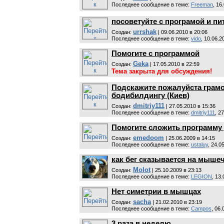
Последнее сообщение в теме:
Freeman
, 16
посоветуйте с програмой и пи
urrshak
Cоздан:
| 09.06.2010 в 20:06
Последнее сообщение в теме:
vido
, 10.06.2
Помогите с программой
Geka
Cоздан:
| 17.05.2010 в 22:59
Тема закрыта для обсуждения!
Подскажите пожалуйста грамо
бодибилдингу (Киев)
dmitriy111
Cоздан:
| 27.05.2010 в 15:36
Последнее сообщение в теме:
dmitriy111
, 2
Помогите сложить программу 
emedoom
Cоздан:
| 25.06.2009 в 14:15
Последнее сообщение в теме:
ustaluy
, 24.0
как бег сказывается на мыше
Molot
Cоздан:
| 25.10.2009 в 23:13
Последнее сообщение в теме:
LEGION
, 13
Нет симетрии в мышцах
sacha
Cоздан:
| 21.02.2010 в 23:19
Последнее сообщение в теме:
Campos
, 06.
3 раза в неделю