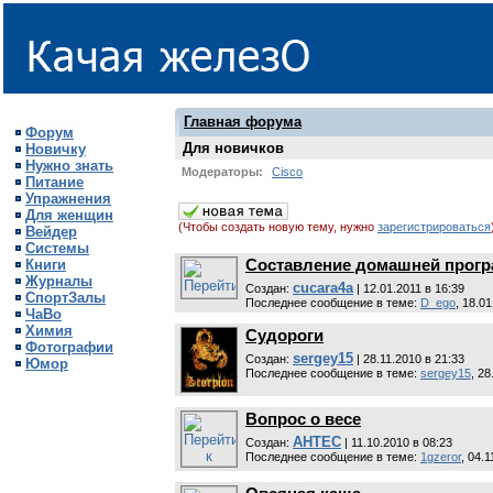
Главная форума
Форум
Для новичков
Новичку
Нужно знать
Модераторы:
Cisco
Питание
Упражнения
Для женщин
(Чтобы создать новую тему, нужно
зарегистрироваться
Вейдер
Системы
Книги
Составление домашней прог
Журналы
cucara4a
Cоздан:
| 12.01.2011 в 16:39
СпортЗалы
Последнее сообщение в теме:
D_ego
, 18.0
ЧаВо
Химия
Судороги
Фотографии
sergey15
Cоздан:
| 28.11.2010 в 21:33
Юмор
Последнее сообщение в теме:
sergey15
, 28
Вопрос о весе
AHTEC
Cоздан:
| 11.10.2010 в 08:23
Последнее сообщение в теме:
1gzeror
, 04.