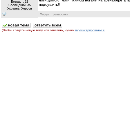
ноги долбил ноги "жимом ногами на тренажере"а 
Возраст: 32
подсушить!!
Сообщений:
35
Украина, Херсон
Форум: тренировки
(Чтобы создать новую тему или ответить, нужно
зарегистрироваться
)