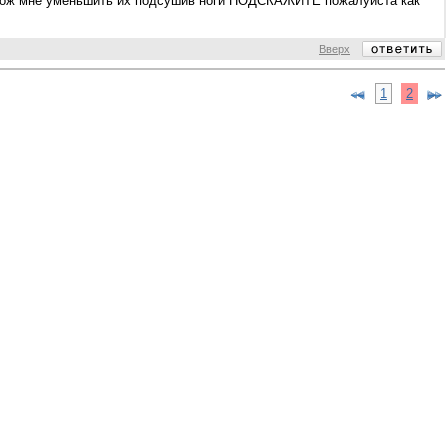
ки мож мне уменьшить их подсушив ноги ПОДСКАЖИТЕ пожалуйста как
Вверх
1
2