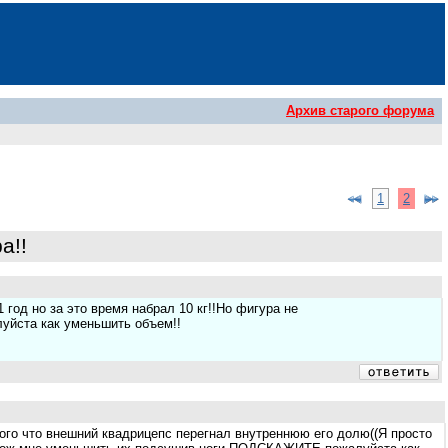
Архив старого форума
1
2
а!!
од но за это время набрал 10 кг!!Но фигура не
йста как уменьшить объем!!
 того что внешний квадрицепс перегнал внутреннюю его долю((Я просто