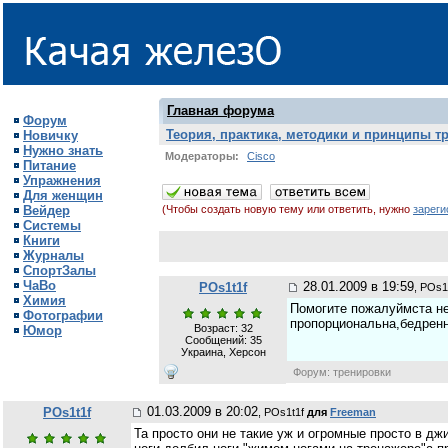
Главная форума
Форум
Теория, практика, методики и принципы т
Новичку
Нужно знать
Модераторы:
Cisco
Питание
Упражнения
Для женщин
Вейдер
(Чтобы создать новую тему или ответить, нужно
зареги
Системы
Книги
Журналы
СпортЗалы
ЧаВо
28.01.2009 в 19:59
POs1t1f
, POs1
Химия
Помогите пожалуймста не
Фотографии
пропорциональна,бедрен
Возраст: 32
Юмор
Сообщений:
35
Украина, Херсон
Форум: тренировки
01.03.2009 в 20:02
POs1t1f
, POs1t1f
для
Freeman
Та просто они не такие уж и огромные просто в дж