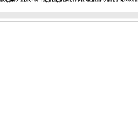
приседания исключил "тогда когда качал из-за нехватки опыта и техни