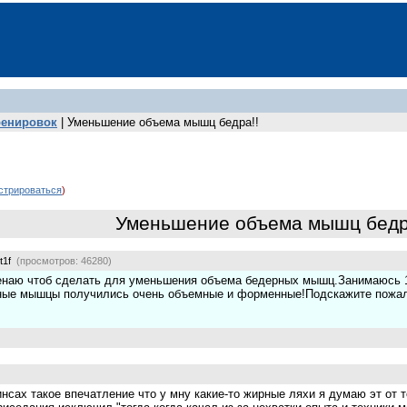
ренировок
| Уменьшение объема мышц бедра!!
стрироваться
)
Уменьшение объема мышц бедр
t1f
(просмотров: 46280)
наю чтоб сделать для уменьшения объема бедерных мышц.Занимаюсь 1 г
ные мышцы получились очень объемные и форменные!Подскажите пожалу
инсах такое впечатление что у мну какие-то жирные ляхи я думаю эт от