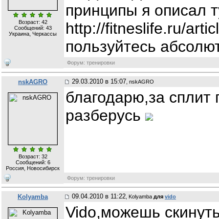
принципы я описал т
Возраст: 42
http://fitneslife.ru/a
Сообщений:
43
Украина, Черкассы
пользуйтесь абсолю
Форум: тренировки
29.03.2010 в 15:07
nskAGRO
, nskAGRO
благодарю,за сплит
разберусь
Возраст: 32
Сообщений:
6
Россия, Новосибирск
Форум: тренировки
09.04.2010 в 11:22
Kolyamba
, Kolyamba
для
vido
Vido,можешь скинут