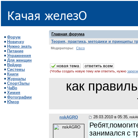
Главная форума
Форум
Теория, практика, методики и принципы т
Новичку
Нужно знать
Модераторы:
Cisco
Питание
Упражнения
Для женщин
Вейдер
Системы
(Чтобы создать новую тему или ответить, нужно
зареги
Книги
Журналы
как правил
СпортЗалы
ЧаВо
Химия
Фотографии
Юмор
28.03.2010 в 05:35
nskAGRO
, nsk
Ребят,помогит
занимался с т