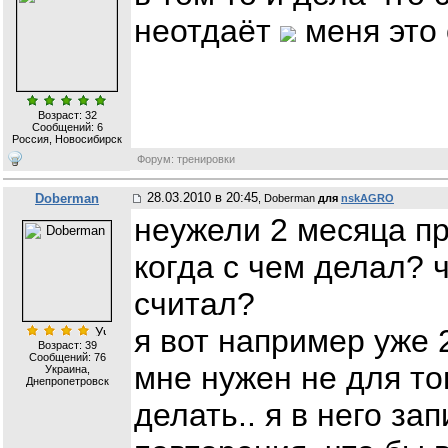
неотдаёт
меня это
Возраст: 32
Сообщений:
6
Россия, Новосибирск
Форум: тренировки
28.03.2010 в 20:45
Doberman
, Doberman
для
nskAGRO
неужели 2 месяца п
когда с чем делал? 
считал?
я вот например уже 2
Возраст: 39
Сообщений:
76
мне нужен не для то
Украина,
Днепропетровск
делать.. я в него за