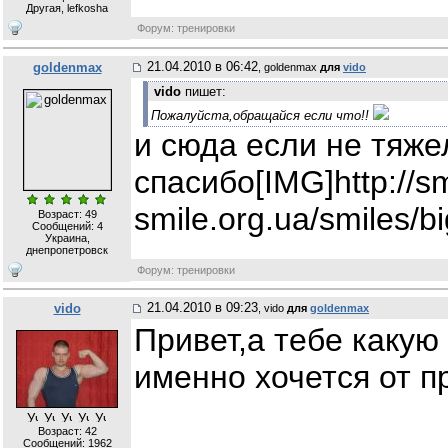
Другая, lefkosha
Форум: тренировки
21.04.2010 в 06:42
goldenmax
, goldenmax
для
vido
vido
пишет:
Пожалуйста,обращайся если что!!
и сюда если не тяже
спасибо[IMG]http://sm
smile.org.ua/smiles/b
Возраст: 49
Сообщений:
4
Украина,
днепропетровск
Форум: тренировки
21.04.2010 в 09:23
vido
, vido
для
goldenmax
Привет,а тебе какую
именно хочется от 
Возраст: 42
Сообщений:
1962