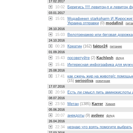
17.02.2017
10:02
Беригись !!!! левитон-п и левитон ф
03.01.2017
15:01
Модафинил starkpharm И Жиросжигат
Украина отправки
(0)
modafinil
пита
28.10.2016
15:03
Велотренажер или беговая дорожка
24.10.2016
00:28
Креатин
(162)
faktor24
питание
01.09.2016
15:43
посоветуйте
(2)
Kachlesh
флуд
15:41
Интересная инфографика для мужч
25.08.2016
17:41
как сжечь жир на животе(с помощь
(15)
seriooliva
новичкам
17.07.2016
20:59
Есть ли смысл пить аминокислоты 
08.07.2016
23:50
Метан
(1385)
Karrer
Химия
05.06.2016
20:07
анекдоты
(9)
avdeev
флуд
26.04.2016
22:34
незнаю что взять помогите выбрать
27.03.2016