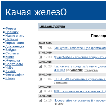
Главная форума
Форум
Новичку
Нужно знать
Послед
Питание
Упражнения
28.09.2019
Для женщин
19:54
Где купить качественную формако
Вейдер
17.05.2019
Системы
Книги
19:30
Дрищ/Амбал - помогите придумать 
Журналы
22.03.2018
СпортЗалы
06:28
Как накачать грудь за 5 минут до
ЧаВо
мышцы!
(0)
vdaczuk
тренировки
Химия
Фотографии
15.02.2018
Юмор
10:04
5 ПРАВИЛ выполнения упражнения
тренировки
09.02.2018
08:40
100 отжиманий от пола всего за 
26.01.2018
17:16
Посоветуйте качественный и неочен
питание