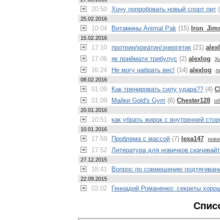
20:50
Хочу попробовать новый спорт пит
(
25.02.2016
10:04
Витамины Animal Pak
(15)
Iron_Ji
15.02.2016
17:10
протеин/креатин/энергетик
(21)
alex
17:06
як приймати трибулус
(2)
alexlog
Х
16:24
Не могу набрать вес!
(14)
alexlog
п
08.02.2016
01:09
Как тренировать силу удара??
(4)
C
01:09
Майки Gold's Gym
(6)
Chester128
об
20.01.2016
10:51
как убрать жирок с внутренней сто
10.01.2016
17:59
Проблема с массой
(7)
lexa147
нови
17:52
Литература для новичков скачивай
27.12.2015
18:41
Вопрос по совмещению подтягивани
22.09.2015
02:02
Геннадий Романенко: секреты хор
Спис