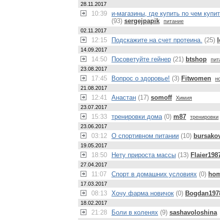
28.11.2017
10:39
и-магазины, где купить по чем куп
(93)
sergejpapik
питание
02.11.2017
12:15
Подскажите на счет протеина.
(25)
14.09.2017
14:50
Посоветуйте гейнер
(21)
btshop
пит
23.08.2017
17:45
Вопрос о здоровье!
(3)
Fitwomen
н
21.08.2017
12:41
Анастан
(17)
somoff
Химия
23.07.2017
15:33
тренировки дома
(0)
m87
тренировки
23.06.2017
03:12
О спортивном питании
(10)
bursako
19.05.2017
18:50
Нету прироста массы
(13)
Flaier198
27.04.2017
11:07
Спорт в домашних условиях
(0)
hom
17.03.2017
08:13
Хочу фарма новичок
(0)
Bogdan197
18.02.2017
21:28
Боли в коленях
(9)
sashavoloshina