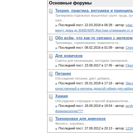
Основные форумы
Теория, практика, методики и принцип
Тренировка отдельных мышечных групп: грудь, руки
шея...
Последний пост:
22.03.2018 в 06:28
- автор:
vdac
минут дома до ЖЖЕНИЯ! Жесткие отжимания от п
Обо всём, что как-то связано с железом
Тренажеры, соревнования, знаменитости...
Последний пост:
08.02.2016 в 01:09
- автор:
Ches
Для новичков
Советы для начинающих, методики тренировок...
Последний пост:
23.08.2017 в 17:45
- автор:
Fitw
Питание
Обсуждение питания, диет, добавок...
Последний пост:
26.01.2018 в 17:16
- автор:
Slava
качественный и неочень дорогой гейнер для набор
Химия
Обсуждение стероидов и прочей фармакологии...
Последний пост:
28.09.2019 в 19:54
- автор:
azof
формакологию???
Тренировки для девчонок
Фитнесс, аэробика...
Последний пост:
27.09.2012 в 20:13
- автор:
1234