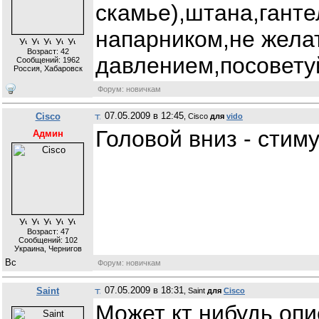
скамье),штана,ганте
напарником,не жела
Возраст: 42
давлением,посоветуй
Сообщений:
1962
Россия, Хабаровск
Форум: новичкам
07.05.2009 в 12:45
Cisco
, Cisco
для
vido
Головой вниз - стиму
Админ
Возраст: 47
Сообщений:
102
Украина, Чернигов
Форум: новичкам
07.05.2009 в 18:31
Saint
, Saint
для
Cisco
Может кт нибудь опи