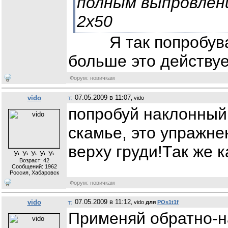
полным выпровлени
2х50
Я так попробувал 
больше это действуе
Форум: новичкам
07.05.2009 в 11:07
vido
, vido
попробуй наклонный 
скамье, это упражн
верху груди!Так же 
Возраст: 42
Сообщений:
1962
Россия, Хабаровск
Форум: новичкам
07.05.2009 в 11:12
vido
, vido
для
POs1t1f
Применяй обратно-н