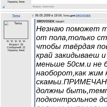
Украина, Киев
Форум: новичкам
06.05.2009 в 19:54
Tema
, Tema
для
DROVOSEK
DROVOSEK
пишет:
Незнаю поможет т
от пола,только ст
чтобы твёрдая пов
Возраст: 35
Сообщений:
22
Украина, Киев
край закидываеш 
меньше 50см.и не 
наоборот,как жим 
скамьи.ПРИМЕЧАНИ
должны быть,темп
подконтрольное до