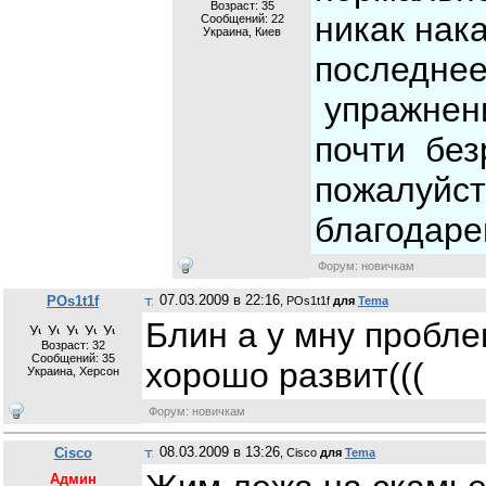
Возраст: 35
никак нак
Сообщений:
22
Украина, Киев
последнее
упражнени
почти без
пожалуйст
благодаре
Форум: новичкам
07.03.2009 в 22:16
POs1t1f
, POs1t1f
для
Tema
Блин а у мну пробле
Возраст: 32
Сообщений:
35
хорошо развит(((
Украина, Херсон
Форум: новичкам
08.03.2009 в 13:26
Cisco
, Cisco
для
Tema
Админ