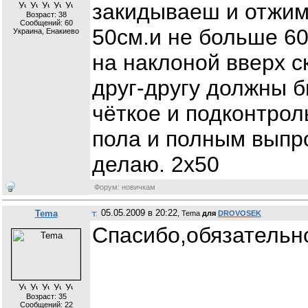
закидываеш и отжим
Возраст: 38
Сообщений:
60
50см.и не больше 60
Украина, Енакиево
на наклоной вверх
друг-другу должны 
чёткое и подконтрол
пола и полным выпро
делаю. 2х50
Форум: новичкам
05.05.2009 в 20:22
Tema
, Tema
для
DROVOSEK
Спасибо,обязательн
Возраст: 35
Сообщений:
22