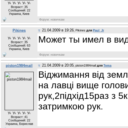
Возраст: 35
Сообщений:
22
Украина, Киев
Форум: новичкам
21.04.2009 в 19:26
Pikines
, Pikines
для
Paul_Jr
Может ты имел в вид
Возраст: 35
Сообщений:
63
Украина, Киев
Форум: новичкам
21.04.2009 в 20:05
piston1984mail
, piston1984mail
для
Tema
Віджимання від земл
на лавці вище голови
рук,2підхід15раз з 5к
затримкою рук.
Возраст: 41
Сообщений:
22
Украина, Борислав