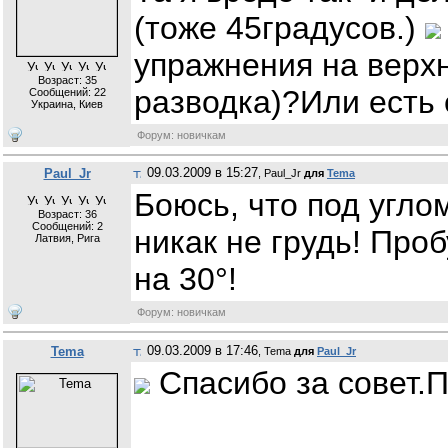
(тоже 45градусов.)
упражнения на верх
Возраст: 35
разводка)?Или есть 
Сообщений:
22
Украина, Киев
Форум: новичкам
09.03.2009 в 15:27
Paul_Jr
, Paul_Jr
для
Tema
Боюсь, что под углом
Возраст: 36
Сообщений:
2
никак не грудь! Про
Латвия, Рига
на 30°!
Форум: новичкам
09.03.2009 в 17:46
Tema
, Tema
для
Paul_Jr
Спасибо за совет.