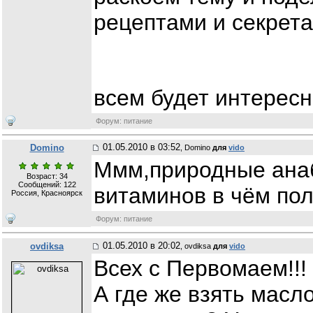
рецептами и секрет
всем будет интересн
Форум: питание
01.05.2010 в 03:52
Domino
, Domino
для
vido
Ммм,природные анаб
Возраст: 34
Сообщений:
122
витаминов в чём по
Россия, Красноярск
Форум: питание
01.05.2010 в 20:02
ovdiksa
, ovdiksa
для
vido
Всех с Первомаем!!!
А где же взять мас