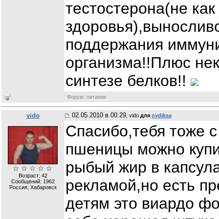
тестостерона(не как
здоровья),вынослив
поддержания иммуни
организма!!Плюс не
синтезе белков!!
Форум: питание
02.05.2010 в 00:29
vido
, vido
для
ovdiksa
Спасибо,тебя тоже 
пшеницы можно купит
рыбый жир в капсула
Возраст: 42
рекламой,но есть п
Сообщений:
1962
Россия, Хабаровск
детям это виардо фо