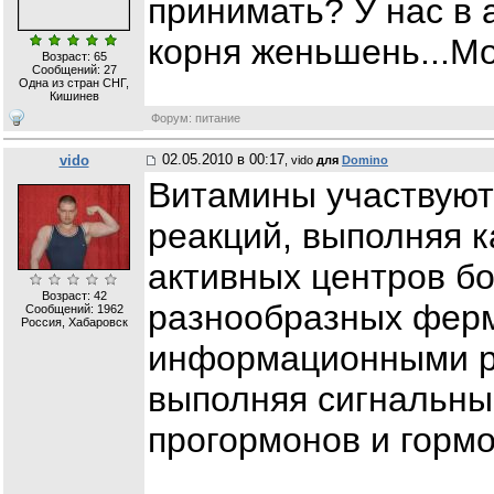
принимать? У нас в 
корня женьшень...М
Возраст: 65
Сообщений:
27
Одна из стран СНГ,
Кишинев
Форум: питание
02.05.2010 в 00:17
vido
, vido
для
Domino
Витамины участвуют
реакций, выполняя 
активных центров б
Возраст: 42
разнообразных ферм
Сообщений:
1962
Россия, Хабаровск
информационными р
выполняя сигнальны
прогормонов и гормо