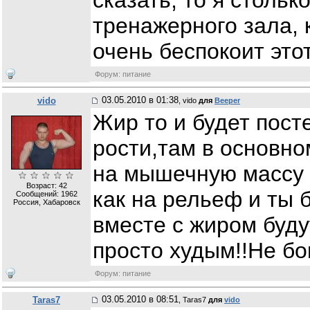
тренажерного зала, 
очень беспокоит это
Форум: питание
03.05.2010 в 01:38
vido
, vido
для
Beeper
Жир то и будет пос
рости,там в основно
на мышечную массу н
Возраст: 42
как на рельеф и ты 
Сообщений:
1962
Россия, Хабаровск
вместе с жиром буд
просто худым!!Не бо
Форум: питание
03.05.2010 в 08:51
Taras7
, Taras7
для
vido