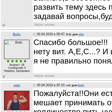
развить тему здесь 
задавай вопросы,буд
Форум: питание
30.04.2010 в 00:47
Bulic
, Bulic
для
vido
Спасибо большое!!! 
нету вит. А,Е,С...? 
я не правильно поня
Возраст: 38
Сообщений:
0
Украина, Запорожье
Форум: питание
30.04.2010 в 02:10
vido
, vido
для
Bulic
Пожалуйста!!Они ест
мешает принимать о
колличество,пить ну