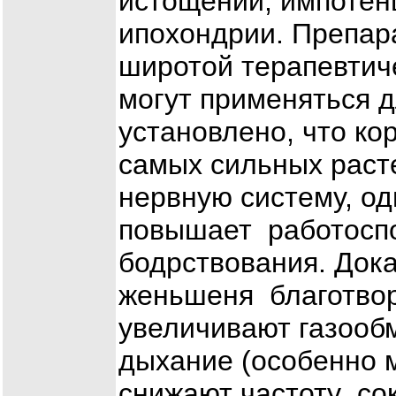
истощении, импотен
ипохондрии. Препа
широтой терапевтиче
могут применяться 
установлено, что ко
самых сильных раст
нервную систему, од
повышает работоспо
бодрствования. Дока
женьшеня благотвор
увеличивают газооб
дыхание (особенно м
снижают частоту со