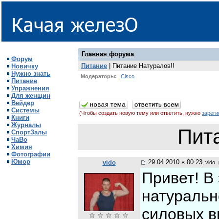
Главная форума
Форум
Питание
| Питание Натуралов!!
Новичку
Нужно знать
Модераторы:
Cisco
Питание
Упражнения
Для женщин
Вейдер
Системы
(Чтобы создать новую тему или ответить, нужно
зареги
Книги
Журналы
Пит
СпортЗалы
ЧаВо
Химия
Фотографии
Юмор
29.04.2010 в 00:23
vido
, vido
(
Привет! В
натуральн
силовых ви