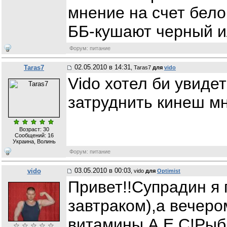
мнение на счет бело
ББ-кушают черный и
Форум: питание
02.05.2010 в 14:31
Taras7
, Taras7
для
vido
Vіdо хотел би увидет
затруднить кинеш мн
Возраст: 30
Сообщений:
16
Украина, Волинь
Форум: питание
03.05.2010 в 00:03
vido
, vido
для
Optimist
Привет!!Супрадин я
завтраком),а вечер
витамины А,Е,С!Рыби