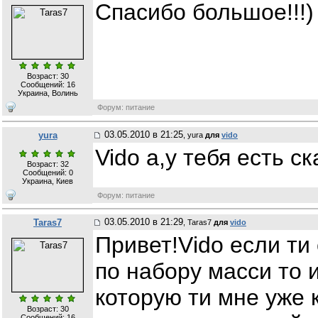
Спасибо большое!!!)
Возраст: 30
Сообщений:
16
Украина, Волинь
Форум: питание
03.05.2010 в 21:25
yura
, yura
для
vido
Vido а,у тебя есть с
Возраст: 32
Сообщений:
0
Украина, Киев
Форум: питание
03.05.2010 в 21:29
Taras7
, Taras7
для
vido
Привет!Vіdо если ти
по набору масси то 
которую ти мне уже 
Возраст: 30
Сообщений:
16