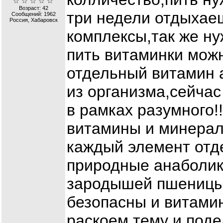
Возраст: 42
три недели отдыхае
Сообщений:
1962
Россия, Хабаровск
комплексы,так же н
пить витаминки можн
отдельный витамин а
из организма,сейчас
в рамках разумного!
витамины и минерал
каждый элемент отде
природные анаболик
зародышей пшеницы 
безопасны и витами
раскоем тему и под