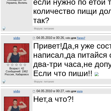
если нужно по етой 
Украина, Волинь
количество пищи дол
так?
Форум: питание
04.05.2010 в 00:26
vido
, vido
для
Taras7
Привет!Да,я уже сос
написал,да питайся
два-три часа,не допу
Возраст: 42
Если что пиши!!
Сообщений:
1962
Россия, Хабаровск
Форум: питание
04.05.2010 в 00:27
vido
, vido
для
yura
Нет,а что?!