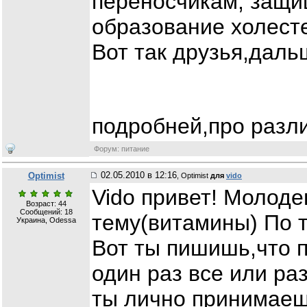
переносчикам, защи
образование холест
Вот так друзья,даль
подробней,про разл
Форум: питание
02.05.2010 в 12:16
Optimist
, Optimist
для
vido
Vido привет! Молоде
Возраст: 44
Сообщений:
18
тему(витамины) По 
Украина, Odessa
Вот ты пишишь,что п
один раз все или ра
ты лично принимаеш