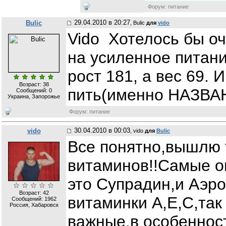
Форум: питание
29.04.2010 в 20:27
Bulic
, Bulic
для
vido
Vido Хотелось бы оч
на усиленное питани
рост 181, а вес 69.
Возраст: 38
пить(именно НАЗВАН
Сообщений:
0
Украина, Запорожье
Форум: питание
30.04.2010 в 00:03
vido
, vido
для
Bulic
Все понятно,вышлю 
витаминов!!Самые о
это Супрадин,и Аэро
Возраст: 42
витаминки А,Е,С,так
Сообщений:
1962
Россия, Хабаровск
важные,в особеннос