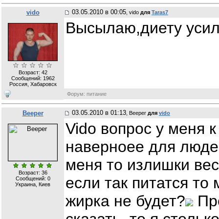
03.05.2010 в 00:05
vido
, vido
для
Taras7
Высылаю,диету усил
Возраст: 42
Сообщений:
1962
Россия, Хабаровск
Форум: питание
03.05.2010 в 01:13
Beeper
, Beeper
для
vido
Vido вопрос у меня 
наверноее для людей
меня то излишки вес
Возраст: 36
если так питатся то
Сообщений:
0
Украина, Киев
жирка не будет?
Про
сказать, то я столь