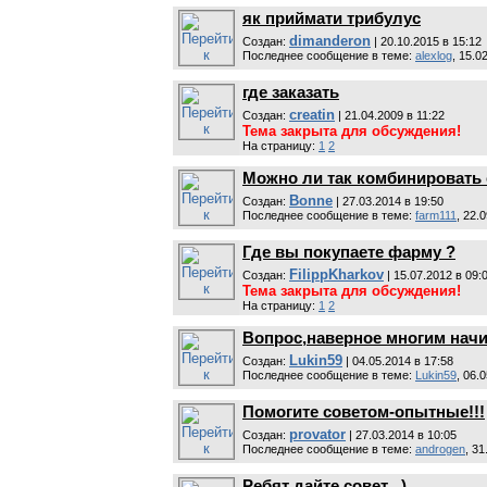
як приймати трибулус
dimanderon
Cоздан:
| 20.10.2015 в 15:12
Последнее сообщение в теме:
alexlog
, 15.0
где заказать
creatin
Cоздан:
| 21.04.2009 в 11:22
Тема закрыта для обсуждения!
На страницу:
1
2
Можно ли так комбинировать
Bonne
Cоздан:
| 27.03.2014 в 19:50
Последнее сообщение в теме:
farm111
, 22.
Где вы покупаете фарму ?
FilippKharkov
Cоздан:
| 15.07.2012 в 09:
Тема закрыта для обсуждения!
На страницу:
1
2
Вопрос,наверное многим нач
Lukin59
Cоздан:
| 04.05.2014 в 17:58
Последнее сообщение в теме:
Lukin59
, 06.
Помогите советом-опытные!!!
provator
Cоздан:
| 27.03.2014 в 10:05
Последнее сообщение в теме:
androgen
, 31
Ребят дайте совет _)