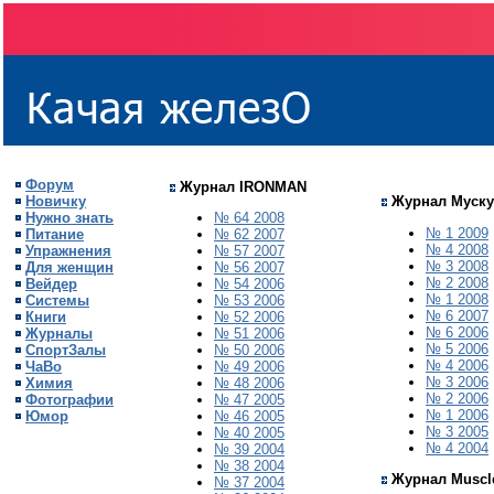
Форум
Журнал IRONMAN
Новичку
Журнал Муску
Нужно знать
№ 64 2008
№ 1 2009
Питание
№ 62 2007
№ 4 2008
Упражнения
№ 57 2007
№ 3 2008
Для женщин
№ 56 2007
№ 2 2008
Вейдер
№ 54 2006
№ 1 2008
Системы
№ 53 2006
№ 6 2007
Книги
№ 52 2006
№ 6 2006
Журналы
№ 51 2006
№
5
200
6
СпортЗалы
№ 50 2006
№ 4 2006
ЧаВо
№ 49 2006
№ 3 2006
Химия
№ 48 2006
№ 2 2006
Фотографии
№ 47 2005
№ 1 2006
Юмор
№ 46 2005
№ 3 2005
№ 40 2005
№ 4 2004
№ 39 2004
№ 38 2004
Журнал Muscle
№ 37 2004