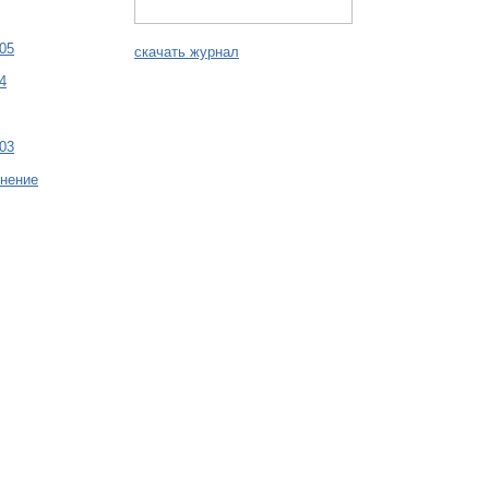
05
скачать журнал
4
03
жнение