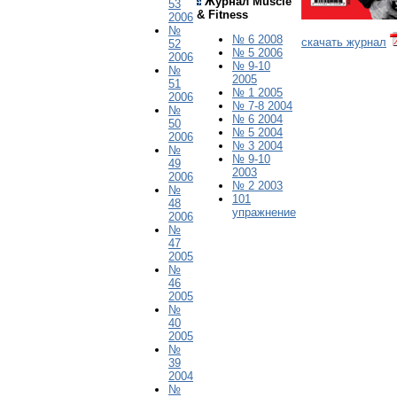
Журнал Muscle
53
& Fitness
2006
№
№ 6 2008
скачать журнал
52
№ 5 2006
2006
№ 9-10
№
2005
51
№
1
200
5
2006
№ 7-8 2004
№
№ 6 2004
50
№ 5 2004
2006
№ 3 2004
№
№ 9-10
49
2003
2006
№ 2 2003
№
101
48
упражнение
2006
№
47
2005
№
46
2005
№
40
2005
№
39
2004
№