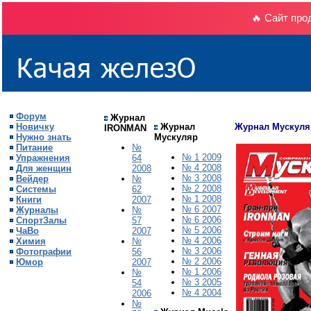
🔥 Сайт про
Форум
Журнал
Новичку
Журнал
Журнал Мускуля
IRONMAN
Нужно знать
Мускуляр
Питание
№
№ 1 2009
Упражнения
64
№ 4 2008
Для женщин
2008
№ 3 2008
Вейдер
№
№ 2 2008
Системы
62
№ 1 2008
Книги
2007
№ 6 2007
Журналы
№
№ 6 2006
СпортЗалы
57
№
5
200
6
ЧаВо
2007
№ 4 2006
Химия
№
№ 3 2006
Фотографии
56
№ 2 2006
Юмор
2007
№ 1 2006
№
№ 3 2005
54
№ 4 2004
2006
№