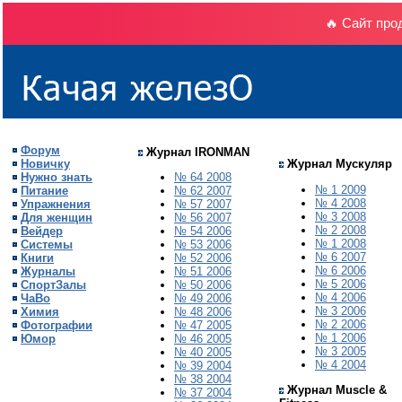
🔥 Сайт про
Форум
Журнал IRONMAN
Новичку
Журнал Мускуляр
Нужно знать
№ 64 2008
№ 1 2009
Питание
№ 62 2007
№ 4 2008
Упражнения
№ 57 2007
№ 3 2008
Для женщин
№ 56 2007
№ 2 2008
Вейдер
№ 54 2006
№ 1 2008
Системы
№ 53 2006
№ 6 2007
Книги
№ 52 2006
№ 6 2006
Журналы
№ 51 2006
№
5
200
6
СпортЗалы
№ 50 2006
№ 4 2006
ЧаВо
№ 49 2006
№ 3 2006
Химия
№ 48 2006
№ 2 2006
Фотографии
№ 47 2005
№ 1 2006
Юмор
№ 46 2005
№ 3 2005
№ 40 2005
№ 4 2004
№ 39 2004
№ 38 2004
Журнал Muscle &
№ 37 2004