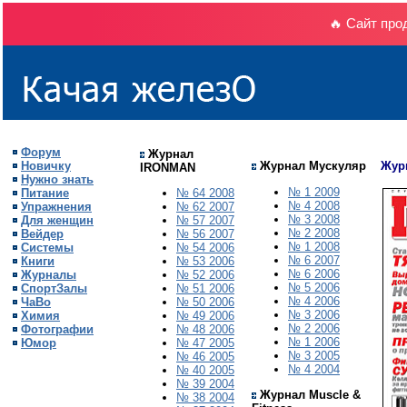
🔥 Сайт про
Форум
Журнал
Новичку
Журнал Мускуляр
Жур
IRONMAN
Нужно знать
№ 1 2009
Питание
№ 64 2008
№ 4 2008
Упражнения
№ 62 2007
№ 3 2008
Для женщин
№ 57 2007
№ 2 2008
Вейдер
№ 56 2007
№ 1 2008
Системы
№ 54 2006
№ 6 2007
Книги
№ 53 2006
№ 6 2006
Журналы
№ 52 2006
№
5
200
6
СпортЗалы
№ 51 2006
№ 4 2006
ЧаВо
№ 50 2006
№ 3 2006
Химия
№ 49 2006
№ 2 2006
Фотографии
№ 48 2006
№ 1 2006
Юмор
№ 47 2005
№ 3 2005
№ 46 2005
№ 4 2004
№ 40 2005
№ 39 2004
Журнал Muscle &
№ 38 2004