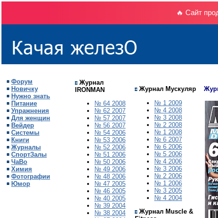
🔥 Сайт про
Форум
Журнал
Новичку
Журнал Мускуляр
Жур
IRONMAN
Нужно знать
№ 1 2009
Питание
№ 64 2008
№ 4 2008
Упражнения
№ 62 2007
№ 3 2008
Для женщин
№ 57 2007
№ 2 2008
Вейдер
№ 56 2007
№ 1 2008
Системы
№ 54 2006
№ 6 2007
Книги
№ 53 2006
№ 6 2006
Журналы
№ 52 2006
№
5
200
6
СпортЗалы
№ 51 2006
№ 4 2006
ЧаВо
№ 50 2006
№ 3 2006
Химия
№ 49 2006
№ 2 2006
Фотографии
№ 48 2006
№ 1 2006
Юмор
№ 47 2005
№ 3 2005
№ 46 2005
№ 4 2004
№ 40 2005
№ 39 2004
Журнал Muscle &
№ 38 2004