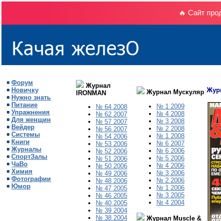
🔥 Сайт про
Форум
Журнал
Новичку
Журн
Журнал Мускуляр
IRONMAN
Нужно знать
Питание
№ 1 2009
№ 64 2008
Упражнения
№ 4 2008
№ 62 2007
Для женщин
№ 3 2008
№ 57 2007
Вейдер
№ 2 2008
№ 56 2007
Системы
№ 1 2008
№ 54 2006
Книги
№ 6 2007
№ 53 2006
Журналы
№ 6 2006
№ 52 2006
СпортЗалы
№
5
200
6
№ 51 2006
ЧаВо
№ 4 2006
№ 50 2006
Химия
№ 3 2006
№ 49 2006
Фотографии
№ 2 2006
№ 48 2006
Юмор
№ 1 2006
№ 47 2005
№ 3 2005
№ 46 2005
№ 4 2004
№ 40 2005
№ 39 2004
№ 38 2004
Журнал Muscle &